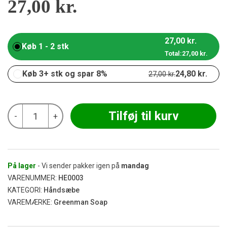
27,00
kr.
27,00
kr.
Køb 1 - 2 stk
Total:
27,00
kr.
Køb 3+ stk og spar 8%
24,80
kr.
27,00
kr.
Greenman
Tilføj til kurv
-
+
Soap
-
Gentle
&
Kind
100g
På lager
- Vi sender pakker igen på
mandag
antal
VARENUMMER:
HE0003
KATEGORI:
Håndsæbe
VAREMÆRKE:
Greenman Soap