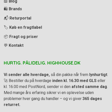
📖
Blog
🛍️
Brands
📬
Returportal
🏷️
Køb en fragtlabel
📦
Fragt og priser
💬
Kontakt
HURTIG. PÅLIDELIG. HIGHHOUSE.DK
Vi sender alle hverdage,
så din pakke når frem
lynhurtigt
.
🚀 Bestiller du på hverdage
inden kl. 16.30 med GLS
eller
kl. 16.00 med PostNord, sender vi den
afsted samme dag
.
Med mange års erfaring sikrer vi en oplevelse uden
problemer hver gang du handler – og vi giver
365 dages
returret.