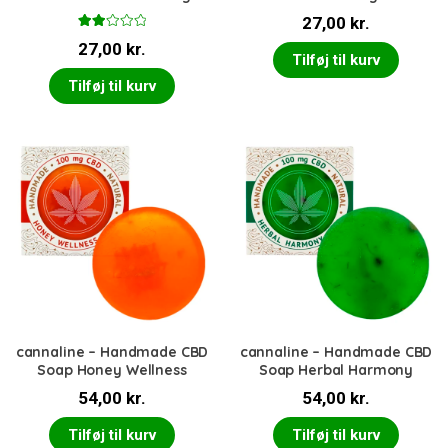
27,00
kr.
Vurd
27,00
kr.
eret
Tilføj til kurv
2.00
ud
Tilføj til kurv
af 5
cannaline – Handmade CBD
cannaline – Handmade CBD
Soap Honey Wellness
Soap Herbal Harmony
54,00
kr.
54,00
kr.
Tilføj til kurv
Tilføj til kurv