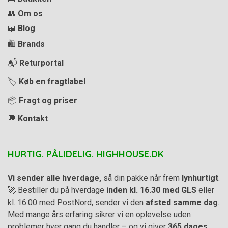
👥
Om os
📖
Blog
🛍️
Brands
📬
Returportal
🏷️
Køb en fragtlabel
📦
Fragt og priser
💬
Kontakt
HURTIG. PÅLIDELIG. HIGHHOUSE.DK
Vi sender alle hverdage,
så din pakke når frem
lynhurtigt
.
🚀 Bestiller du på hverdage
inden kl. 16.30 med GLS
eller
kl. 16.00 med PostNord, sender vi den
afsted samme dag
.
Med mange års erfaring sikrer vi en oplevelse uden
problemer hver gang du handler – og vi giver
365 dages