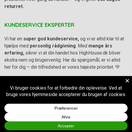
returret.
KUNDESERVICE EKSPERTER
Vi har en
super god kundeservice,
og vi er altid klar til at
hjælpe med
personlig rådgivning
. Med
mange års
erfaring,
sikrer vi at din handel hos HighHouse.dk bliver
ekstra nem og brugervenlig. Har du spørgsmål, er vi altid
her for dig – din tilfredshed er vores højeste prioritet. 💚
Alle priser på hjemmesiden er i
DKK inkl. Moms
-
Handelsbetingelser
–
Cookie- og privatlivspolitik
CVR.
38973576
© 2011-2026
HighHouse.dk