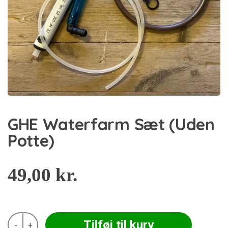
GHE Waterfarm Sæt (Uden
Potte)
49,00
kr.
GHE
Tilføj til kurv
-
+
Waterfarm