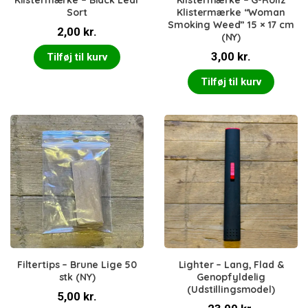
Klistermærke – Black Leaf
Klistermærke – G-Rollz
Sort
Klistermærke “Woman
Smoking Weed” 15 × 17 cm
2,00
kr.
(NY)
3,00
kr.
Tilføj til kurv
Tilføj til kurv
Filtertips – Brune Lige 50
Lighter – Lang, Flad &
stk (NY)
Genopfyldelig
(Udstillingsmodel)
5,00
kr.