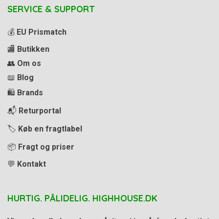
SERVICE & SUPPORT
💰
EU Prismatch
🏬
Butikken
👥
Om os
📖
Blog
🛍️
Brands
📬
Returportal
🏷️
Køb en fragtlabel
📦
Fragt og priser
💬
Kontakt
HURTIG. PÅLIDELIG. HIGHHOUSE.DK