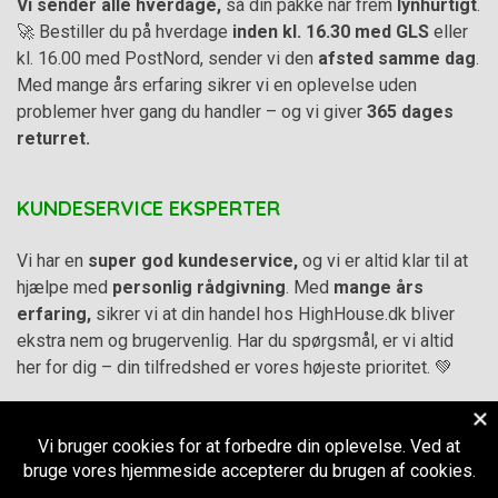
Vi sender alle hverdage,
så din pakke når frem
lynhurtigt
.
🚀 Bestiller du på hverdage
inden kl. 16.30 med GLS
eller
kl. 16.00 med PostNord, sender vi den
afsted samme dag
.
Med mange års erfaring sikrer vi en oplevelse uden
problemer hver gang du handler – og vi giver
365 dages
returret.
KUNDESERVICE EKSPERTER
Vi har en
super god kundeservice,
og vi er altid klar til at
hjælpe med
personlig rådgivning
. Med
mange års
erfaring,
sikrer vi at din handel hos HighHouse.dk bliver
ekstra nem og brugervenlig. Har du spørgsmål, er vi altid
her for dig – din tilfredshed er vores højeste prioritet. 💚
Alle priser på hjemmesiden er i
DKK inkl. Moms
-