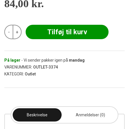
84,00
kr.
G-
Tilføj til kurv
-
+
Rollz
Bambus
Display
til
Mixerbakker
(Udgået)
På lager
- Vi sender pakker igen på
mandag
antal
VARENUMMER:
OUTLET-3374
KATEGORI:
Outlet
Beskrivelse
Anmeldelser (0)