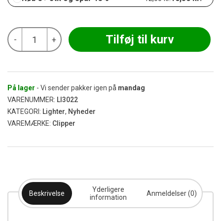
Clipper
Tilføj til kurv
-
+
Lighter
-
Unicorn
#1
antal
På lager
- Vi sender pakker igen på
mandag
VARENUMMER:
LI3022
KATEGORI:
Lighter
,
Nyheder
VAREMÆRKE:
Clipper
Yderligere
Beskrivelse
Anmeldelser (0)
information