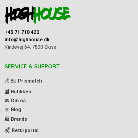
+45 71 710 420
info@highhouse.dk
Vindevej 64, 7800 Skive
SERVICE & SUPPORT
💰
EU Prismatch
🏬
Butikken
👥
Om os
📖
Blog
🛍️
Brands
📬
Returportal