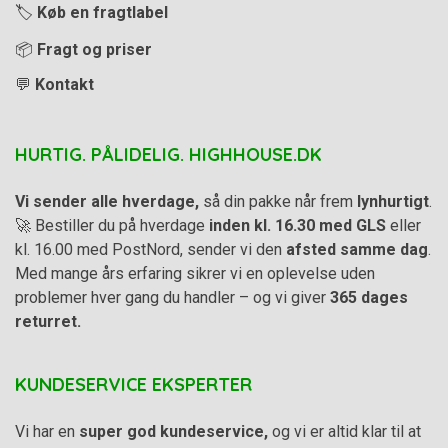
🏷️
Køb en fragtlabel
📦
Fragt og priser
💬
Kontakt
HURTIG. PÅLIDELIG. HIGHHOUSE.DK
Vi sender alle hverdage,
så din pakke når frem
lynhurtigt
.
🚀 Bestiller du på hverdage
inden kl. 16.30 med GLS
eller
kl. 16.00 med PostNord, sender vi den
afsted samme dag
.
Med mange års erfaring sikrer vi en oplevelse uden
problemer hver gang du handler – og vi giver
365 dages
returret.
KUNDESERVICE EKSPERTER
Vi har en
super god kundeservice,
og vi er altid klar til at