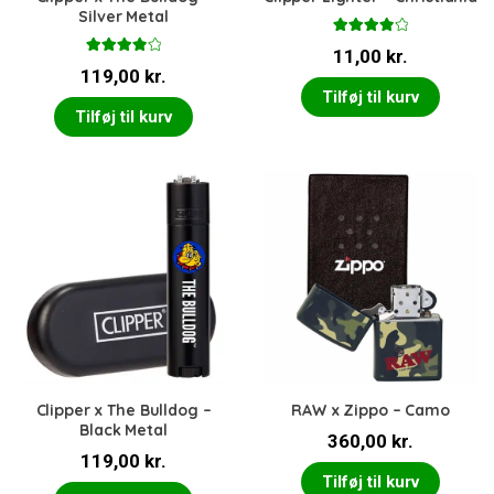
Silver Metal
Vurderet
11,00
kr.
4.00
ud
Vurderet
af 5
119,00
kr.
4.00
ud
af 5
Tilføj til kurv
Tilføj til kurv
Clipper x The Bulldog –
RAW x Zippo – Camo
Black Metal
360,00
kr.
119,00
kr.
Tilføj til kurv