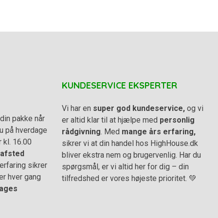
KUNDESERVICE EKSPERTER
Vi har en
super god kundeservice,
og vi
din pakke når
er altid klar til at hjælpe med
personlig
 du på hverdage
rådgivning
. Med
mange års erfaring,
r kl. 16.00
sikrer vi at din handel hos HighHouse.dk
afsted
bliver ekstra nem og brugervenlig. Har du
rfaring sikrer
spørgsmål, er vi altid her for dig – din
er hver gang
tilfredshed er vores højeste prioritet. 💚
ages