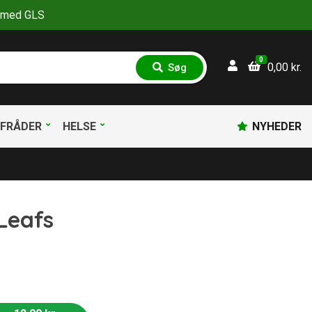
30 med GLS
0
0,00
kr.
Søg
S
ø
g
FRÅDER
HELSE
NYHEDER
 Leafs