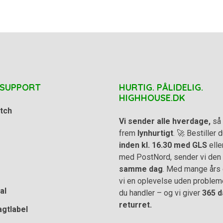
 SUPPORT
HURTIG. PÅLIDELIG.
HIGHHOUSE.DK
tch
Vi sender alle hverdage,
så 
frem
lynhurtigt
. 🚀 Bestiller
inden kl. 16.30 med GLS
elle
med PostNord, sender vi den
samme dag
. Med mange års e
vi en oplevelse uden problem
al
du handler – og vi giver
365 d
returret.
agtlabel