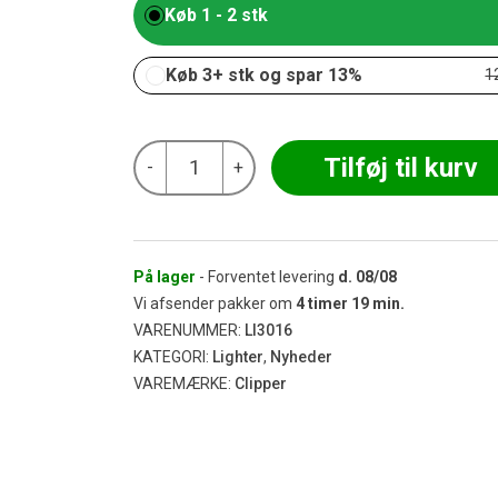
Køb 1 - 2 stk
Køb 3+ stk og spar 13%
1
Clipper
Tilføj til kurv
-
+
Lighter
-
Red
Leafs
antal
På lager
- Forventet levering
d.
08/08
Vi afsender pakker om
4
timer
19
min.
VARENUMMER:
LI3016
KATEGORI:
Lighter
,
Nyheder
VAREMÆRKE:
Clipper