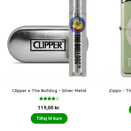
Clipper x The Bulldog – Silver Metal
Zippo – Th
Vurderet
119,00
kr.
4.00
ud
af 5
Tilføj til kurv