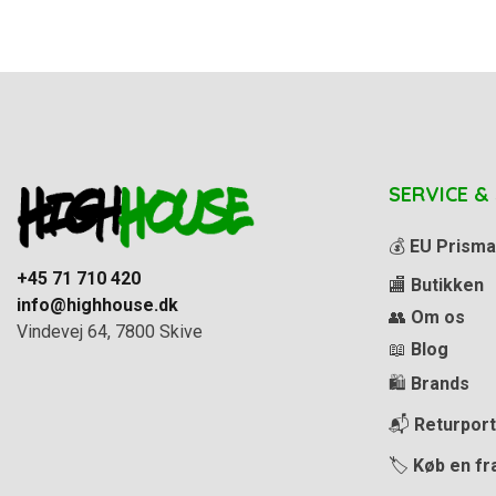
SERVICE &
💰
EU Prisma
+45 71 710 420
🏬
Butikken
info@highhouse.dk
👥
Om os
Vindevej 64, 7800 Skive
📖
Blog
🛍️
Brands
📬
Returport
🏷️
Køb en fr