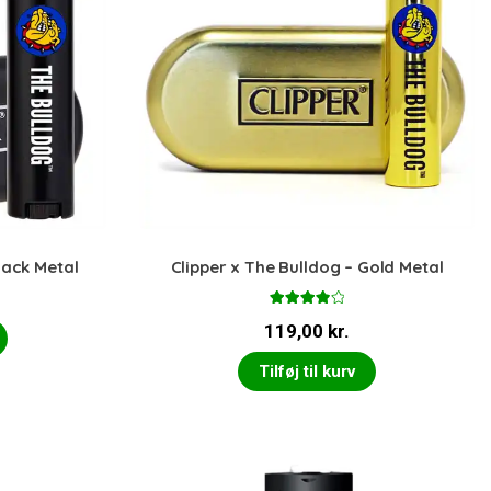
lack Metal
Clipper x The Bulldog – Gold Metal
Vurderet
119,00
kr.
4.00
ud
af 5
Tilføj til kurv