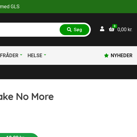
30 med GLS
0
0,00
kr.
Søg
S
ø
g
FRÅDER
HELSE
NYHEDER
Fake No More