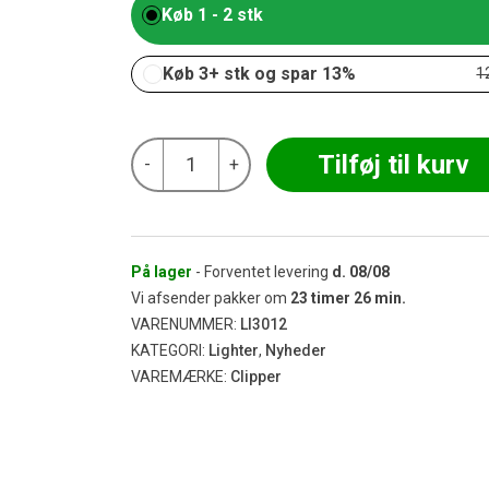
Køb 1 - 2 stk
Køb 3+ stk og spar 13%
1
Clipper
Tilføj til kurv
-
+
Lighter
-
Be
Fake
No
More
På lager
- Forventet levering
d.
08/08
antal
Vi afsender pakker om
23
timer
26
min.
VARENUMMER:
LI3012
KATEGORI:
Lighter
,
Nyheder
VAREMÆRKE:
Clipper