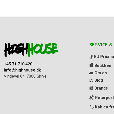
SERVICE &
💰
EU Prisma
+45 71 710 420
🏬
Butikken
info@highhouse.dk
👥
Om os
Vindevej 64, 7800 Skive
📖
Blog
🛍️
Brands
📬
Returport
🏷️
Køb en fr