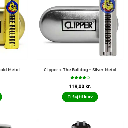
Gold Metal
Clipper x The Bulldog – Silver Metal
Vurderet
119,00
kr.
4.00
ud
af 5
Tilføj til kurv