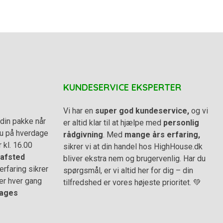
KUNDESERVICE EKSPERTER
Vi har en
super god kundeservice,
og vi
din pakke når
er altid klar til at hjælpe med
personlig
 du på hverdage
rådgivning
. Med
mange års erfaring,
r kl. 16.00
sikrer vi at din handel hos HighHouse.dk
afsted
bliver ekstra nem og brugervenlig. Har du
rfaring sikrer
spørgsmål, er vi altid her for dig – din
er hver gang
tilfredshed er vores højeste prioritet. 💚
ages