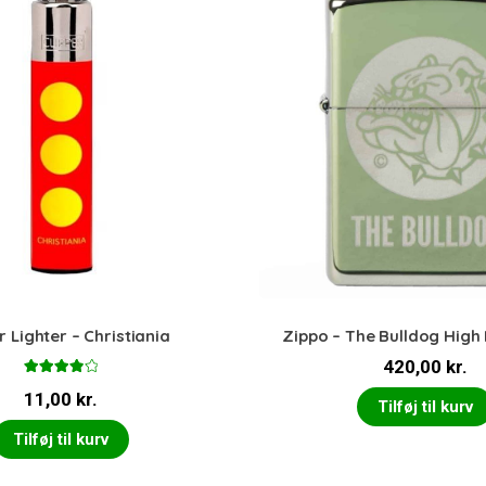
r Lighter – Christiania
Zippo – The Bulldog High 
420,00
kr.
Vurderet
11,00
kr.
4.00
ud
Tilføj til kurv
af 5
Tilføj til kurv