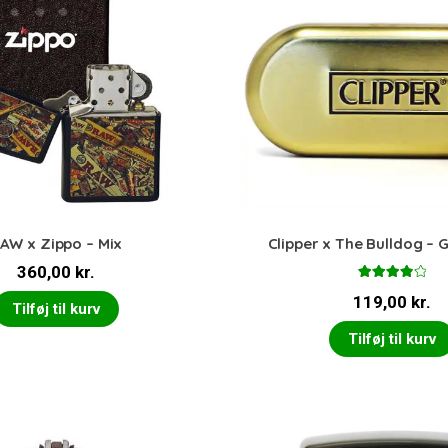
AW x Zippo – Mix
Clipper x The Bulldog – 
360,00
kr.
Vurderet
119,00
kr.
4.00
ud
Tilføj til kurv
af 5
Tilføj til kurv