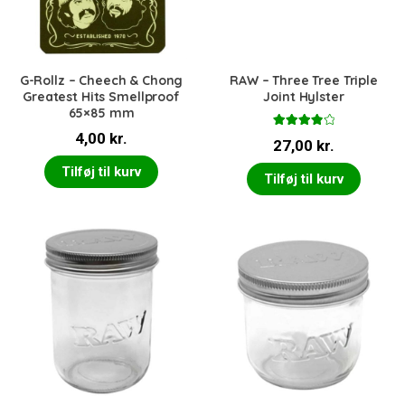
G-Rollz – Cheech & Chong
RAW – Three Tree Triple
Greatest Hits Smellproof
Joint Hylster
65×85 mm
4,00
kr.
Vurderet
27,00
kr.
4.00
ud
af 5
Tilføj til kurv
Tilføj til kurv