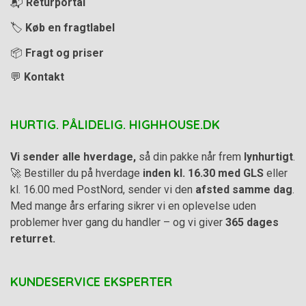
📬
Returportal
🏷️
Køb en fragtlabel
📦
Fragt og priser
💬
Kontakt
HURTIG. PÅLIDELIG. HIGHHOUSE.DK
Vi sender alle hverdage,
så din pakke når frem
lynhurtigt
.
🚀 Bestiller du på hverdage
inden kl. 16.30 med GLS
eller
kl. 16.00 med PostNord, sender vi den
afsted samme dag
.
Med mange års erfaring sikrer vi en oplevelse uden
problemer hver gang du handler – og vi giver
365 dages
returret.
KUNDESERVICE EKSPERTER