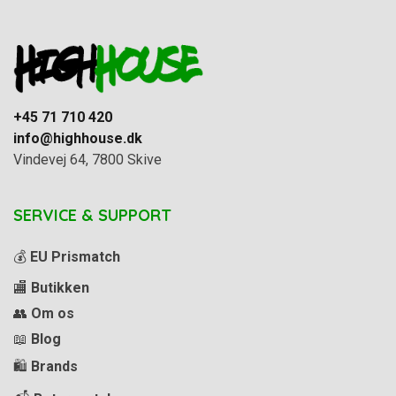
+45 71 710 420
info@highhouse.dk
Vindevej 64, 7800 Skive
SERVICE & SUPPORT
💰
EU Prismatch
🏬
Butikken
👥
Om os
📖
Blog
🛍️
Brands