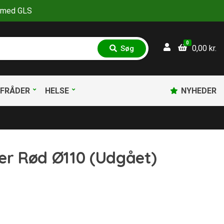
30 med GLS
0
0,00
kr.
Søg
S
ø
g
FRÅDER
HELSE
NYHEDER
r Rød Ø110 (Udgået)