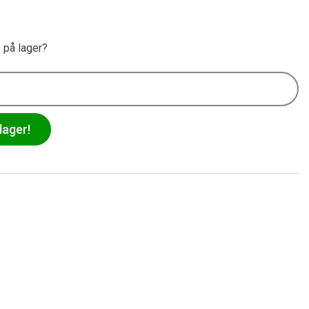
e på lager?
lager!