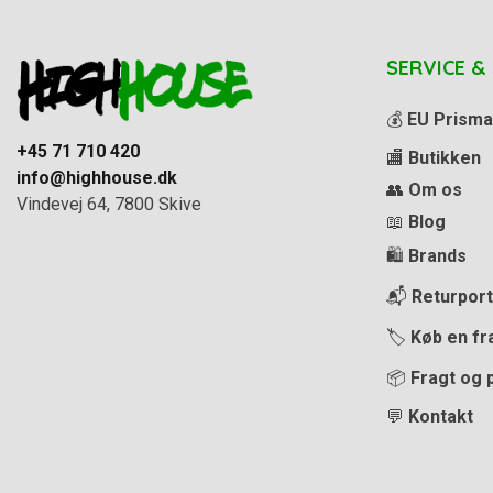
SERVICE &
💰
EU Prisma
+45 71 710 420
🏬
Butikken
info@highhouse.dk
👥
Om os
Vindevej 64, 7800 Skive
📖
Blog
🛍️
Brands
📬
Returport
🏷️
Køb en fr
📦
Fragt og 
💬
Kontakt