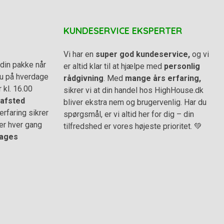
KUNDESERVICE EKSPERTER
Vi har en
super god kundeservice,
og vi
din pakke når
er altid klar til at hjælpe med
personlig
 du på hverdage
rådgivning
. Med
mange års erfaring,
r kl. 16.00
sikrer vi at din handel hos HighHouse.dk
afsted
bliver ekstra nem og brugervenlig. Har du
rfaring sikrer
spørgsmål, er vi altid her for dig – din
er hver gang
tilfredshed er vores højeste prioritet. 💚
ages