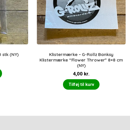
0 stk (NY)
Klistermærke – G-Rollz Banksy
Klistermærke “Flower Thrower” 8×8 cm
(NY)
4,00
kr.
Tilføj til kurv