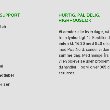
 SUPPORT
HURTIG. PÅLIDELIG.
HIGHHOUSE.DK
tch
Vi sender alle hverdage,
så 
frem
lynhurtigt
. 🚀 Bestiller
inden kl. 16.30 med GLS
elle
med PostNord, sender vi den
samme dag
. Med mange års e
vi en oplevelse uden problem
al
du handler – og vi giver
365 d
returret.
agtlabel
priser