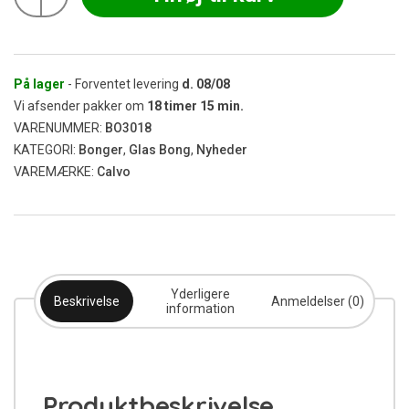
Premium
Straight
Tube
Yellow
25
På lager
- Forventet levering
d.
08/08
cm
Vi afsender pakker om
18
timer
15
min.
antal
VARENUMMER:
BO3018
KATEGORI:
Bonger
,
Glas Bong
,
Nyheder
VAREMÆRKE:
Calvo
Yderligere
Beskrivelse
Anmeldelser (0)
information
Produktbeskrivelse