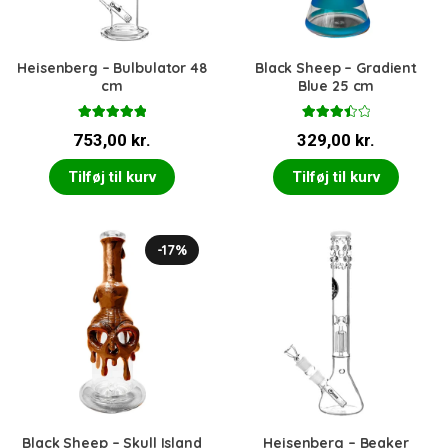
Heisenberg – Bulbulator 48
Black Sheep – Gradient
cm
Blue 25 cm
Vurderet
Vurdere
753,00
kr.
329,00
kr.
5.00
ud af 5
t
3.50
ud af 5
Tilføj til kurv
Tilføj til kurv
-17%
Black Sheep – Skull Island
Heisenberg – Beaker