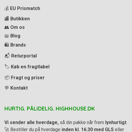
💰
EU Prismatch
🏬
Butikken
👥
Om os
📖
Blog
🛍️
Brands
📬
Returportal
🏷️
Køb en fragtlabel
📦
Fragt og priser
💬
Kontakt
HURTIG. PÅLIDELIG. HIGHHOUSE.DK
Vi sender alle hverdage,
så din pakke når frem
lynhurtigt
.
🚀 Bestiller du på hverdage
inden kl. 16.30 med GLS
eller