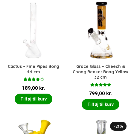
Cactus – Fine Pipes Bong
Grace Glass – Cheech &
44 cm
Chong Beaker Bong Yellow
32 cm
Vurderet
189,00
kr.
4.00
ud
Vurderet
af 5
799,00
kr.
5.00
ud af 5
Tilføj til kurv
Tilføj til kurv
-21%