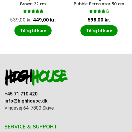
Brown 22 cm
Bubble Percolator 50 cm
Vurderet
Vurderet
Den
Den
539,00
kr.
449,00
kr.
598,00
kr.
5.00
ud af 5
4.00
ud
af 5
oprindelige
aktuelle
Tilføj til kurv
Tilføj til kurv
pris
pris
var:
er:
539,00 kr..
449,00 kr..
+45 71 710 420
info@highhouse.dk
Vindevej 64, 7800 Skive
SERVICE & SUPPORT