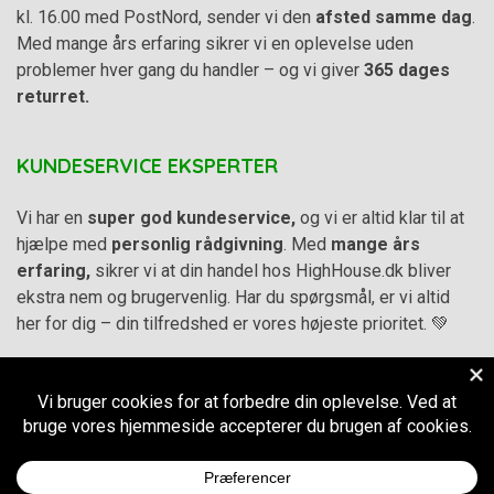
kl. 16.00 med PostNord, sender vi den
afsted samme dag
.
Med mange års erfaring sikrer vi en oplevelse uden
problemer hver gang du handler – og vi giver
365 dages
returret.
KUNDESERVICE EKSPERTER
Vi har en
super god kundeservice,
og vi er altid klar til at
hjælpe med
personlig rådgivning
. Med
mange års
erfaring,
sikrer vi at din handel hos HighHouse.dk bliver
ekstra nem og brugervenlig. Har du spørgsmål, er vi altid
her for dig – din tilfredshed er vores højeste prioritet. 💚
Alle priser på hjemmesiden er i
DKK inkl. Moms
-
Handelsbetingelser
–
Cookie- og privatlivspolitik