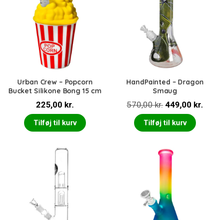
Urban Crew – Popcorn
HandPainted – Dragon
Bucket Silikone Bong 15 cm
Smaug
Den
Den
225,00
kr.
570,00
kr.
449,00
kr.
oprindelige
aktu
Tilføj til kurv
Tilføj til kurv
pris
pris
var:
er:
570,00 kr..
449,