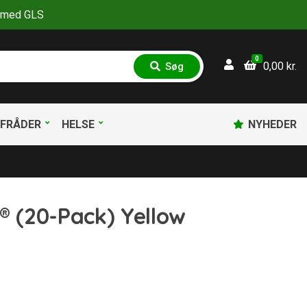
30 med GLS
0
0,00
kr.
Søg
S
ø
g
FRÅDER
HELSE
NYHEDER
® (20-Pack) Yellow