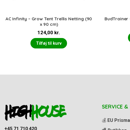
AC Infinity – Grow Tent Trellis Netting (90
BudTrainer 
x 90 cm)
124,00
kr.
Tilføj til kurv
SERVICE &
💰
EU Prisma
+45 71 710 420