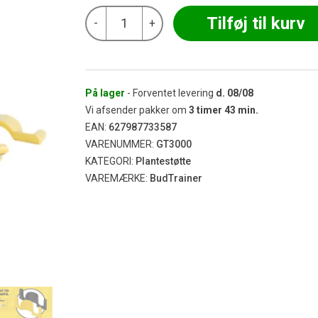
BudTrainer
Tilføj til kurv
-
+
-
BudClips®
(20-
Pack)
Yellow
antal
På lager
- Forventet levering
d.
08/08
Vi afsender pakker om
3
timer
43
min.
EAN:
627987733587
VARENUMMER:
GT3000
KATEGORI:
Plantestøtte
VAREMÆRKE:
BudTrainer