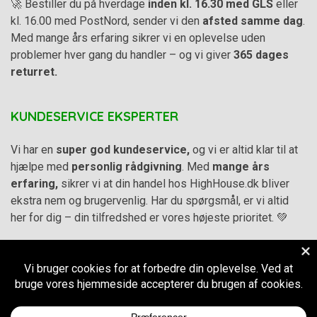
🚀 Bestiller du på hverdage
inden kl. 16.30 med GLS
eller
kl. 16.00 med PostNord, sender vi den
afsted samme dag
.
Med mange års erfaring sikrer vi en oplevelse uden
problemer hver gang du handler – og vi giver
365 dages
returret.
KUNDESERVICE EKSPERTER
Vi har en
super god kundeservice,
og vi er altid klar til at
hjælpe med
personlig rådgivning
. Med
mange års
erfaring,
sikrer vi at din handel hos HighHouse.dk bliver
ekstra nem og brugervenlig. Har du spørgsmål, er vi altid
her for dig – din tilfredshed er vores højeste prioritet. 💚
Alle priser på hjemmesiden er i
DKK inkl. Moms
-
Handelsbetingelser
–
Cookie- og privatlivspolitik