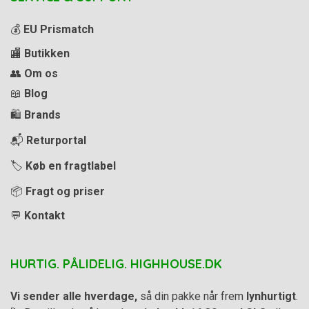
💰
EU Prismatch
🏬
Butikken
👥
Om os
📖
Blog
🛍️
Brands
📬
Returportal
🏷️
Køb en fragtlabel
📦
Fragt og priser
💬
Kontakt
HURTIG. PÅLIDELIG. HIGHHOUSE.DK
Vi sender alle hverdage,
så din pakke når frem
lynhurtigt
.