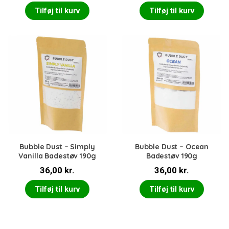
oprindelige
aktue
Tilføj til kurv
Tilføj til kurv
pris
pris
var:
er:
36,00 kr..
25,00 
Bubble Dust – Simply
Bubble Dust – Ocean
Vanilla Badestøv 190g
Badestøv 190g
36,00
kr.
36,00
kr.
Tilføj til kurv
Tilføj til kurv