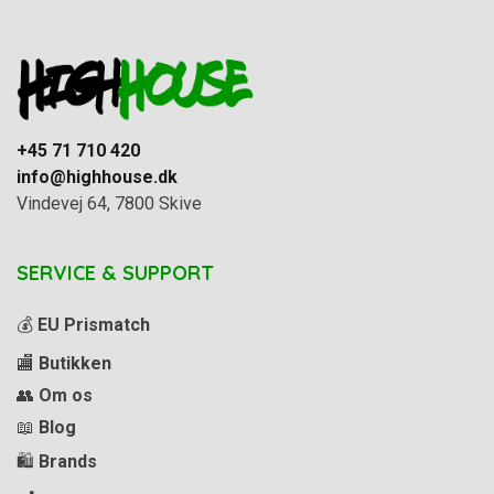
+45 71 710 420
info@highhouse.dk
Vindevej 64, 7800 Skive
SERVICE & SUPPORT
💰
EU Prismatch
🏬
Butikken
👥
Om os
📖
Blog
🛍️
Brands