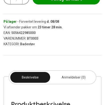
-
Bubblegum
Badestøv
190g
antal
På lager
- Forventet levering
d.
08/08
Vi afsender pakker om
23
timer
28
min.
EAN:
5056422985000
VARENUMMER:
BT0003
KATEGORI:
Badestøv
Beskrivelse
Anmeldelser (0)
Produktbeskrivelse