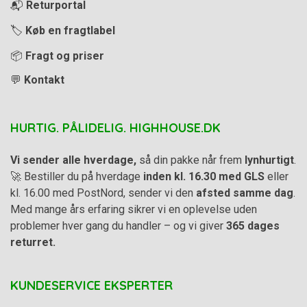
📬
Returportal
🏷️
Køb en fragtlabel
📦
Fragt og priser
💬
Kontakt
HURTIG. PÅLIDELIG. HIGHHOUSE.DK
Vi sender alle hverdage,
så din pakke når frem
lynhurtigt
.
🚀 Bestiller du på hverdage
inden kl. 16.30 med GLS
eller
kl. 16.00 med PostNord, sender vi den
afsted samme dag
.
Med mange års erfaring sikrer vi en oplevelse uden
problemer hver gang du handler – og vi giver
365 dages
returret.
KUNDESERVICE EKSPERTER