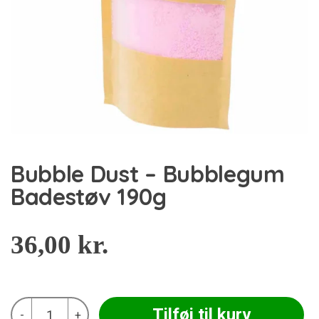
Bubble Dust – Bubblegum
Badestøv 190g
36,00
kr.
Bubble
Tilføj til kurv
-
+
Dust