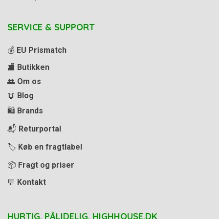
SERVICE & SUPPORT
💰
EU Prismatch
🏬
Butikken
👥
Om os
📖
Blog
🛍️
Brands
📬
Returportal
🏷️
Køb en fragtlabel
📦
Fragt og priser
💬
Kontakt
HURTIG. PÅLIDELIG. HIGHHOUSE.DK