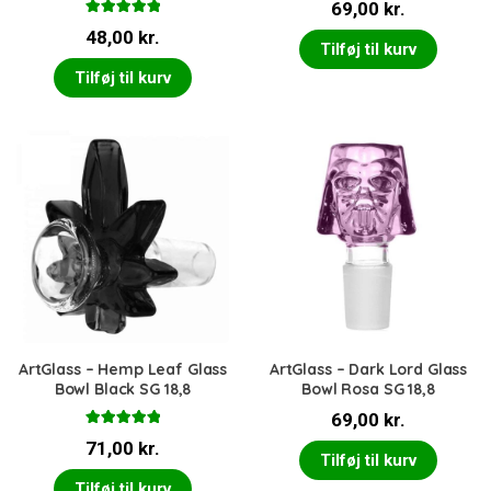
69,00
kr.
Vurderet
48,00
kr.
5.00
ud af 5
Tilføj til kurv
Tilføj til kurv
ArtGlass – Hemp Leaf Glass
ArtGlass – Dark Lord Glass
Bowl Black SG 18,8
Bowl Rosa SG 18,8
69,00
kr.
Vurderet
71,00
kr.
5.00
ud af 5
Tilføj til kurv
Tilføj til kurv