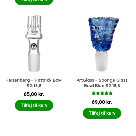
Heisenberg – Hattrick Bowl
ArtGlass – Sponge Glass
SG 18,8
Bowl Blue SG 18,8
65,00
kr.
Vurderet
69,00
kr.
5.00
ud af 5
Tilføj til kurv
Tilføj til kurv