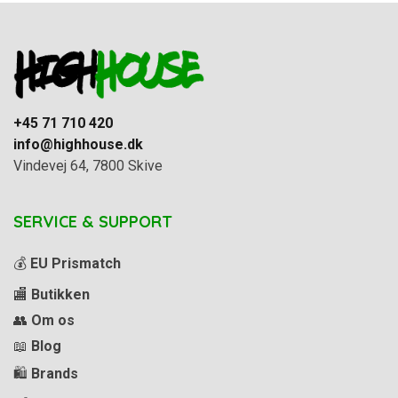
+45 71 710 420
info@highhouse.dk
Vindevej 64, 7800 Skive
SERVICE & SUPPORT
💰
EU Prismatch
🏬
Butikken
👥
Om os
📖
Blog
🛍️
Brands