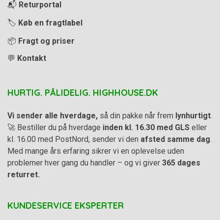
📬
Returportal
🏷️
Køb en fragtlabel
📦
Fragt og priser
💬
Kontakt
HURTIG. PÅLIDELIG. HIGHHOUSE.DK
Vi sender alle hverdage,
så din pakke når frem
lynhurtigt
.
🚀 Bestiller du på hverdage
inden kl. 16.30 med GLS
eller
kl. 16.00 med PostNord, sender vi den
afsted samme dag
.
Med mange års erfaring sikrer vi en oplevelse uden
problemer hver gang du handler – og vi giver
365 dages
returret.
KUNDESERVICE EKSPERTER