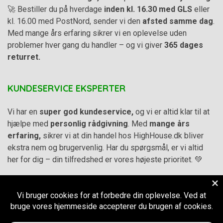
🚀 Bestiller du på hverdage
inden kl. 16.30 med GLS
eller
kl. 16.00 med PostNord, sender vi den
afsted samme dag
.
Med mange års erfaring sikrer vi en oplevelse uden
problemer hver gang du handler – og vi giver
365 dages
returret.
KUNDESERVICE EKSPERTER
Vi har en
super god kundeservice,
og vi er altid klar til at
hjælpe med
personlig rådgivning
. Med
mange års
erfaring,
sikrer vi at din handel hos HighHouse.dk bliver
ekstra nem og brugervenlig. Har du spørgsmål, er vi altid
her for dig – din tilfredshed er vores højeste prioritet. 💚
Alle priser på hjemmesiden er i
DKK inkl. Moms
-