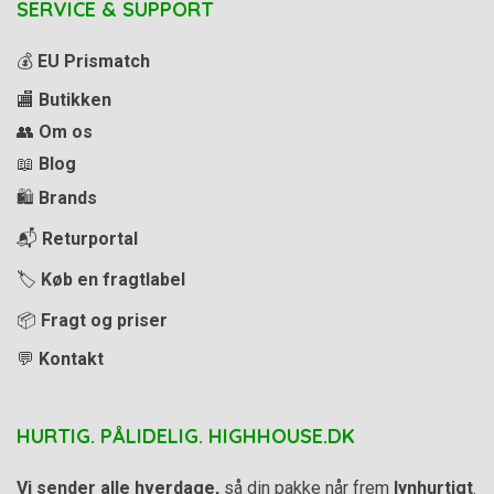
SERVICE & SUPPORT
💰
EU Prismatch
🏬
Butikken
👥
Om os
📖
Blog
🛍️
Brands
📬
Returportal
🏷️
Køb en fragtlabel
📦
Fragt og priser
💬
Kontakt
HURTIG. PÅLIDELIG. HIGHHOUSE.DK
Vi sender alle hverdage,
så din pakke når frem
lynhurtigt
.