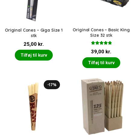
Original Cones – Basic King
Original Cones – Giga Size 1
Size 32 stk
stk
25,00
kr.
Vurderet
39,00
kr.
5.00
ud af 5
Tilføj til kurv
Tilføj til kurv
-17%