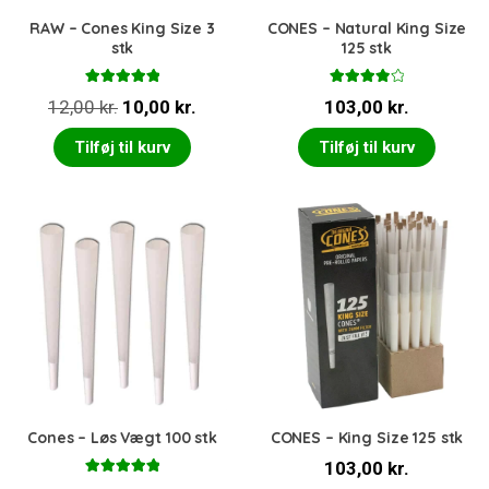
RAW – Cones King Size 3
CONES – Natural King Size
stk
125 stk
Vurderet
Vurderet
Den
Den
12,00
kr.
10,00
kr.
103,00
kr.
5.00
ud af 5
4.00
ud
af 5
oprindelige
aktuelle
Tilføj til kurv
Tilføj til kurv
pris
pris
var:
er:
12,00 kr..
10,00 kr..
Cones – Løs Vægt 100 stk
CONES – King Size 125 stk
103,00
kr.
Vurderet