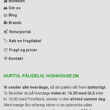
🏬
Butikken
👥
Om os
📖
Blog
🛍️
Brands
📬
Returportal
🏷️
Køb en fragtlabel
📦
Fragt og priser
💬
Kontakt
HURTIG. PÅLIDELIG. HIGHHOUSE.DK
Vi sender alle hverdage,
så din pakke når frem
lynhurtigt
.
🚀 Bestiller du på hverdage
inden kl. 16.30 med GLS
eller
kl. 16.00 med PostNord, sender vi den
afsted samme dag
.
Med mange års erfaring sikrer vi en oplevelse uden