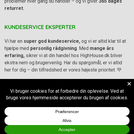
problemer hver gang du handler – og vi giver
365 dages
returret.
KUNDESERVICE EKSPERTER
Vi har en
super god kundeservice,
og vi er altid klar til at
hjælpe med
personlig rådgivning
. Med
mange års
erfaring,
sikrer vi at din handel hos HighHouse.dk bliver
ekstra nem og brugervenlig. Har du spørgsmål, er vi altid
her for dig – din tilfredshed er vores højeste prioritet. 💚
Alle priser på hjemmesiden er i
DKK inkl. Moms
-
Handelsbetingelser
–
Cookie- og privatlivspolitik
CVR.
38973576
© 2011-2026
HighHouse.dk