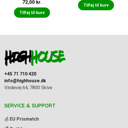
72,00
kr.
5.00
ud af 5
Tilføj til kurv
Tilføj til kurv
+45 71 710 420
info@highhouse.dk
Vindevej 64, 7800 Skive
SERVICE & SUPPORT
💰
EU Prismatch