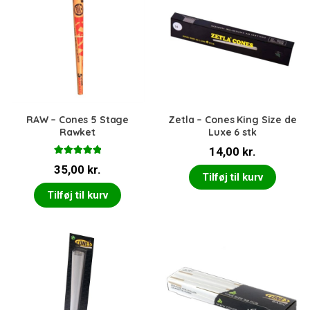
RAW – Cones 5 Stage
Zetla – Cones King Size de
Rawket
Luxe 6 stk
14,00
kr.
Vurderet
35,00
kr.
5.00
ud af 5
Tilføj til kurv
Tilføj til kurv