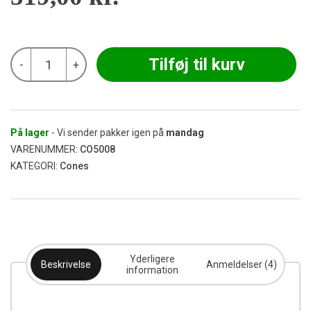
baseret på
kundebedø
mmelser
Cones
Tilføj til kurv
-
+
-
Løs
Vægt
1000
stk
antal
På lager
- Vi sender pakker igen på
mandag
VARENUMMER:
CO5008
KATEGORI:
Cones
Yderligere
Beskrivelse
Anmeldelser (4)
information