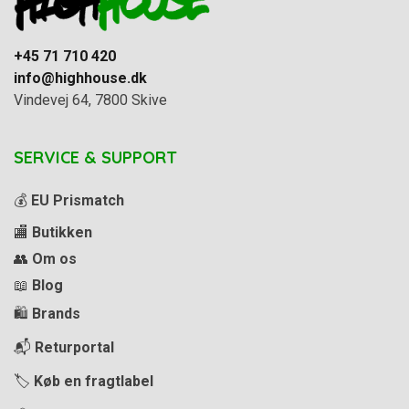
+45 71 710 420
info@highhouse.dk
Vindevej 64, 7800 Skive
SERVICE & SUPPORT
💰
EU Prismatch
🏬
Butikken
👥
Om os
📖
Blog
🛍️
Brands
📬
Returportal
🏷️
Køb en fragtlabel