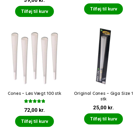
39,00
kr.
4.00
ud
af 5
Tilføj til kurv
Tilføj til kurv
Cones – Løs Vægt 100 stk
Original Cones – Giga Size 1
stk
Vurderet
25,00
kr.
72,00
kr.
5.00
ud af 5
Tilføj til kurv
Tilføj til kurv