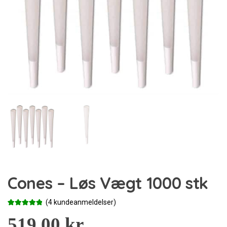
Cones – Løs Vægt 1000 stk
(
4
kundeanmeldelser)
Bedømt
4
som
519,00
5.00
kr.
ud af 5