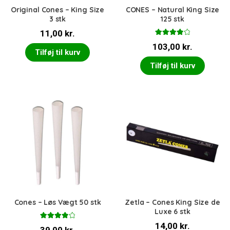
Original Cones – King Size
CONES – Natural King Size
3 stk
125 stk
11,00
kr.
Vurderet
103,00
kr.
4.00
ud
Tilføj til kurv
af 5
Tilføj til kurv
Cones – Løs Vægt 50 stk
Zetla – Cones King Size de
Luxe 6 stk
Vurderet
14,00
kr.