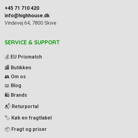
+45 71 710 420
info@highhouse.dk
Vindevej 64, 7800 Skive
SERVICE & SUPPORT
💰
EU Prismatch
🏬
Butikken
👥
Om os
📖
Blog
🛍️
Brands
📬
Returportal
🏷️
Køb en fragtlabel
📦
Fragt og priser