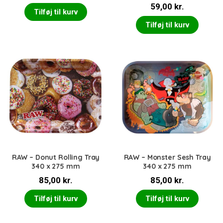
Vurderet
59,00
kr.
5.00
ud af 5
Tilføj til kurv
Tilføj til kurv
RAW – Donut Rolling Tray
RAW – Monster Sesh Tray
340 x 275 mm
340 x 275 mm
85,00
kr.
85,00
kr.
Tilføj til kurv
Tilføj til kurv