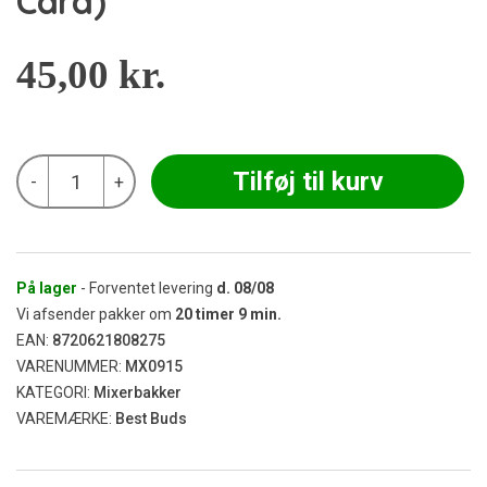
Card)
45,00
kr.
Best
Tilføj til kurv
-
+
Buds
-
Mission
AK47
180
x
På lager
- Forventet levering
d.
08/08
140
Vi afsender pakker om
20
timer
9
min.
mm
EAN:
8720621808275
(inkl.
VARENUMMER:
MX0915
Grinder
Card)
KATEGORI:
Mixerbakker
antal
VAREMÆRKE:
Best Buds