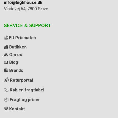
info@highhouse.dk
Vindevej 64, 7800 Skive
SERVICE & SUPPORT
💰
EU Prismatch
🏬
Butikken
👥
Om os
📖
Blog
🛍️
Brands
📬
Returportal
🏷️
Køb en fragtlabel
📦
Fragt og priser
💬
Kontakt