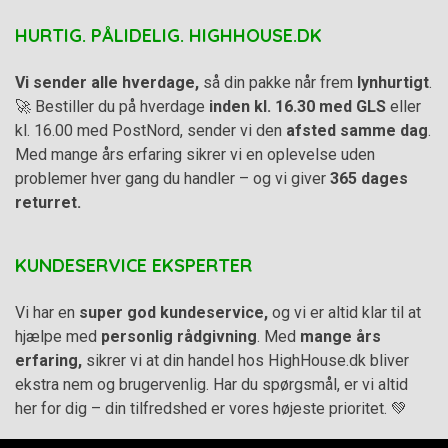
HURTIG. PÅLIDELIG. HIGHHOUSE.DK
Vi sender alle hverdage,
så din pakke når frem
lynhurtigt
.
🚀 Bestiller du på hverdage
inden kl. 16.30 med GLS
eller
kl. 16.00 med PostNord, sender vi den
afsted samme dag
.
Med mange års erfaring sikrer vi en oplevelse uden
problemer hver gang du handler – og vi giver
365 dages
returret.
KUNDESERVICE EKSPERTER
Vi har en
super god kundeservice,
og vi er altid klar til at
hjælpe med
personlig rådgivning
. Med
mange års
erfaring,
sikrer vi at din handel hos HighHouse.dk bliver
ekstra nem og brugervenlig. Har du spørgsmål, er vi altid
her for dig – din tilfredshed er vores højeste prioritet. 💚