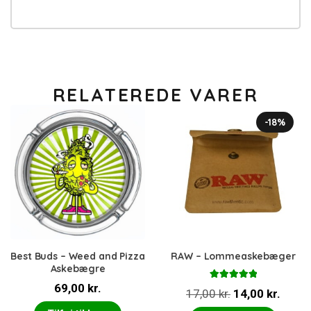
RELATEREDE VARER
-18%
Best Buds – Weed and Pizza
RAW – Lommeaskebæger
Askebægre
69,00
kr.
Vurderet
Den
Den
17,00
kr.
14,00
kr.
5.00
ud af 5