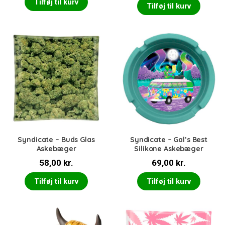
oprindelige
aktue
Tilføj til kurv
Tilføj til kurv
pris
pris
var:
er:
17,00 kr..
14,00 
Syndicate – Buds Glas
Syndicate – Gal’s Best
Askebæger
Silikone Askebæger
58,00
kr.
69,00
kr.
Tilføj til kurv
Tilføj til kurv