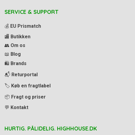
SERVICE & SUPPORT
💰
EU Prismatch
🏬
Butikken
👥
Om os
📖
Blog
🛍️
Brands
📬
Returportal
🏷️
Køb en fragtlabel
📦
Fragt og priser
💬
Kontakt
HURTIG. PÅLIDELIG. HIGHHOUSE.DK