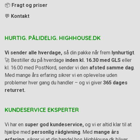
📦
Fragt og priser
💬
Kontakt
HURTIG. PÅLIDELIG. HIGHHOUSE.DK
Vi sender alle hverdage,
så din pakke når frem
lynhurtigt
.
🚀 Bestiller du på hverdage
inden kl. 16.30 med GLS
eller
kl. 16.00 med PostNord, sender vi den
afsted samme dag
.
Med mange års erfaring sikrer vi en oplevelse uden
problemer hver gang du handler – og vi giver
365 dages
returret.
KUNDESERVICE EKSPERTER
Vi har en
super god kundeservice,
og vi er altid klar til at
hjælpe med
personlig rådgivning
. Med
mange års
erfaring,
sikrer vi at din handel hos HighHouse.dk bliver