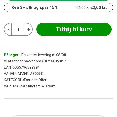
Køb 3+ stk og spar 15%
22,00
kr.
26,00
kr.
Ancient
Tilføj til kurv
-
+
-
Tea
Tree
Æterisk
Olie
10
På lager
- Forventet levering
d.
08/08
ml
Vi afsender pakker om
6
timer
35
min.
antal
EAN:
5055796528394
VARENUMMER:
AE0053
KATEGORI:
Æteriske Olier
VAREMÆRKE:
Ancient Wisdom