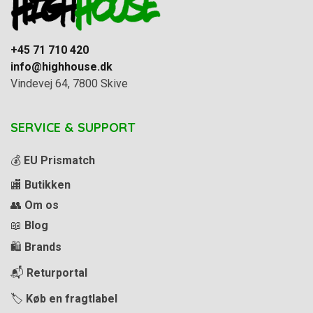
+45 71 710 420
info@highhouse.dk
Vindevej 64, 7800 Skive
SERVICE & SUPPORT
💰
EU Prismatch
🏬
Butikken
👥
Om os
📖
Blog
🛍️
Brands
📬
Returportal
🏷️
Køb en fragtlabel