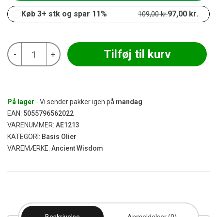
Køb 3+ stk og spar 11%
97,00
kr.
109,00
kr.
Ancient
Tilføj til kurv
-
+
-
Natlys
Baseolie
100
ml
antal
På lager
- Vi sender pakker igen på
mandag
EAN:
5055796562022
VARENUMMER:
AE1213
KATEGORI:
Basis Olier
VAREMÆRKE:
Ancient Wisdom