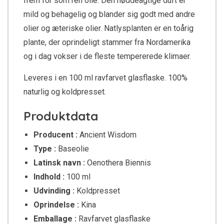
frem for som ren olie. Den nøddeagtige duft er
mild og behagelig og blander sig godt med andre
olier og æteriske olier. Natlysplanten er en toårig
plante, der oprindeligt stammer fra Nordamerika
og i dag vokser i de fleste tempererede klimaer.
Leveres i en 100 ml ravfarvet glasflaske. 100%
naturlig og koldpresset.
Produktdata
Producent :
Ancient Wisdom
Type :
Baseolie
Latinsk navn :
Oenothera Biennis
Indhold :
100 ml
Udvinding :
Koldpresset
Oprindelse :
Kina
Emballage :
Ravfarvet glasflaske