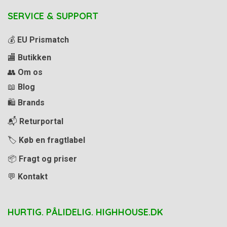
SERVICE & SUPPORT
💰
EU Prismatch
🏬
Butikken
👥
Om os
📖
Blog
🛍️
Brands
📬
Returportal
🏷️
Køb en fragtlabel
📦
Fragt og priser
💬
Kontakt
HURTIG. PÅLIDELIG. HIGHHOUSE.DK