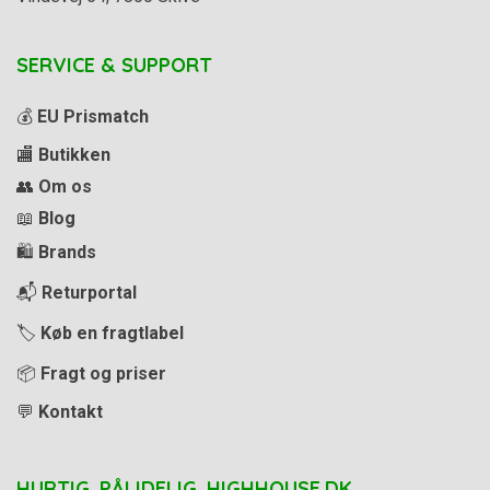
SERVICE & SUPPORT
💰
EU Prismatch
🏬
Butikken
👥
Om os
📖
Blog
🛍️
Brands
📬
Returportal
🏷️
Køb en fragtlabel
📦
Fragt og priser
💬
Kontakt
HURTIG. PÅLIDELIG. HIGHHOUSE.DK