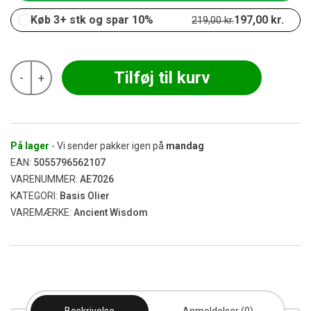
Køb 3+ stk og spar 10%
197,00
kr.
219,00
kr.
Ancient
Tilføj til kurv
-
+
-
Hyben
Baseolie
100
ml
antal
På lager
- Vi sender pakker igen på
mandag
EAN:
5055796562107
VARENUMMER:
AE7026
KATEGORI:
Basis Olier
VAREMÆRKE:
Ancient Wisdom