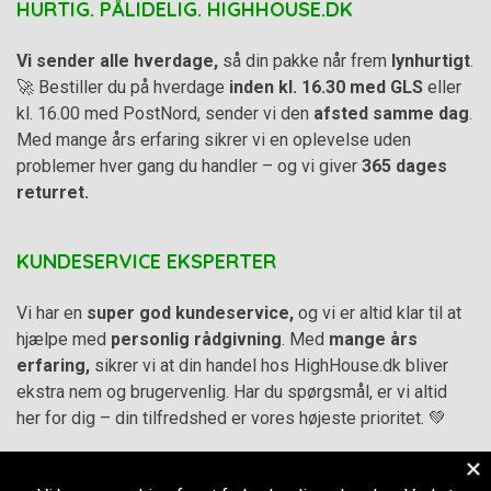
HURTIG. PÅLIDELIG. HIGHHOUSE.DK
Vi sender alle hverdage,
så din pakke når frem
lynhurtigt
.
🚀 Bestiller du på hverdage
inden kl. 16.30 med GLS
eller
kl. 16.00 med PostNord, sender vi den
afsted samme dag
.
Med mange års erfaring sikrer vi en oplevelse uden
problemer hver gang du handler – og vi giver
365 dages
returret.
KUNDESERVICE EKSPERTER
Vi har en
super god kundeservice,
og vi er altid klar til at
hjælpe med
personlig rådgivning
. Med
mange års
erfaring,
sikrer vi at din handel hos HighHouse.dk bliver
ekstra nem og brugervenlig. Har du spørgsmål, er vi altid
her for dig – din tilfredshed er vores højeste prioritet. 💚