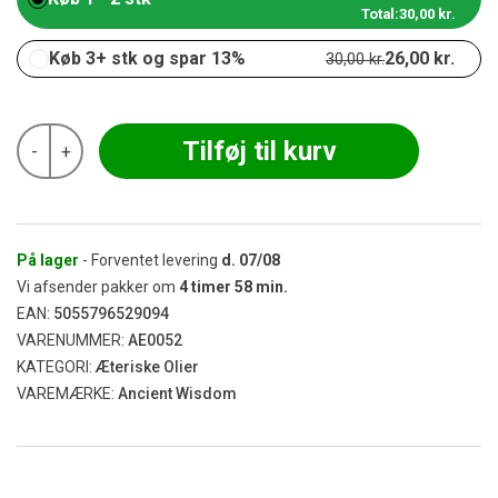
Total:
30,00
kr.
Køb 3+ stk og spar 13%
26,00
kr.
30,00
kr.
Ancient
Tilføj til kurv
-
+
-
Citron
Tea
Tree
Æterisk
Olie
På lager
- Forventet levering
d.
07/08
10
Vi afsender pakker om
4
timer
58
min.
ml
EAN:
5055796529094
antal
VARENUMMER:
AE0052
KATEGORI:
Æteriske Olier
VAREMÆRKE:
Ancient Wisdom