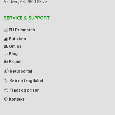
Vindevej 64, 7800 Skive
SERVICE & SUPPORT
💰
EU Prismatch
🏬
Butikken
👥
Om os
📖
Blog
🛍️
Brands
📬
Returportal
🏷️
Køb en fragtlabel
📦
Fragt og priser
💬
Kontakt