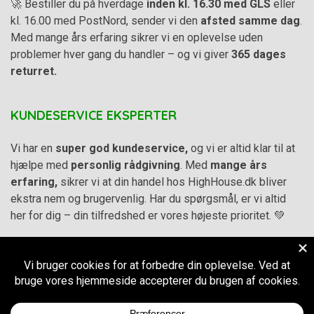
🚀 Bestiller du på hverdage
inden kl. 16.30 med GLS
eller
kl. 16.00 med PostNord, sender vi den
afsted samme dag
.
Med mange års erfaring sikrer vi en oplevelse uden
problemer hver gang du handler – og vi giver
365 dages
returret.
KUNDESERVICE EKSPERTER
Vi har en
super god kundeservice,
og vi er altid klar til at
hjælpe med
personlig rådgivning
. Med
mange års
erfaring,
sikrer vi at din handel hos HighHouse.dk bliver
ekstra nem og brugervenlig. Har du spørgsmål, er vi altid
her for dig – din tilfredshed er vores højeste prioritet. 💚
Alle priser på hjemmesiden er i
DKK inkl. Moms
-
Handelsbetingelser
–
Cookie- og privatlivspolitik