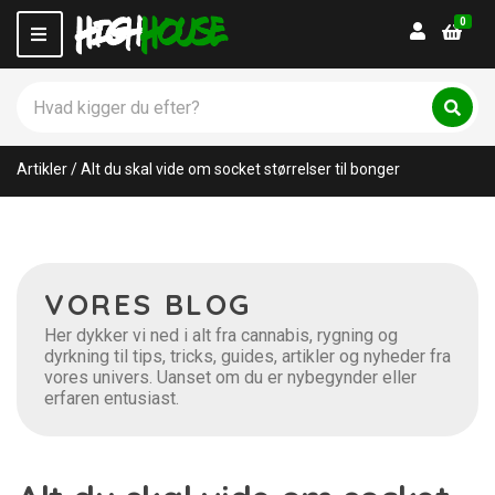
0
Login
M
e
n
S
u
ø
C
S
g
ø
a
p
g
t
Artikler
/
Alt du skal vide om socket størrelser til bonger
r
e
o
g
d
o
u
r
k
y
t
n
VORES BLOG
e
a
r
m
Her dykker vi ned i alt fra cannabis, rygning og
:
e
dyrkning til tips, tricks, guides, artikler og nyheder fra
vores univers. Uanset om du er nybegynder eller
erfaren entusiast.