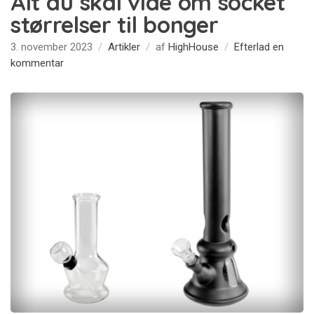
Alt du skal vide om socket
størrelser til bonger
3. november 2023
Artikler
af
HighHouse
Efterlad en
på
kommentar
Alt
du
skal
vide
om
socket
størrelser
til bonger