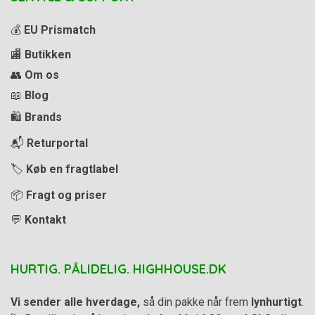
💰
EU Prismatch
🏬
Butikken
👥
Om os
📖
Blog
🛍️
Brands
📬
Returportal
🏷️
Køb en fragtlabel
📦
Fragt og priser
💬
Kontakt
HURTIG. PÅLIDELIG. HIGHHOUSE.DK
Vi sender alle hverdage,
så din pakke når frem
lynhurtigt
.