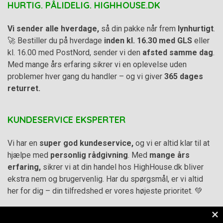
HURTIG. PÅLIDELIG. HIGHHOUSE.DK
Vi sender alle hverdage,
så din pakke når frem
lynhurtigt
.
🚀 Bestiller du på hverdage
inden kl. 16.30 med GLS
eller
kl. 16.00 med PostNord, sender vi den
afsted samme dag
.
Med mange års erfaring sikrer vi en oplevelse uden
problemer hver gang du handler – og vi giver
365 dages
returret.
KUNDESERVICE EKSPERTER
Vi har en
super god kundeservice,
og vi er altid klar til at
hjælpe med
personlig rådgivning
. Med
mange års
erfaring,
sikrer vi at din handel hos HighHouse.dk bliver
ekstra nem og brugervenlig. Har du spørgsmål, er vi altid
her for dig – din tilfredshed er vores højeste prioritet. 💚