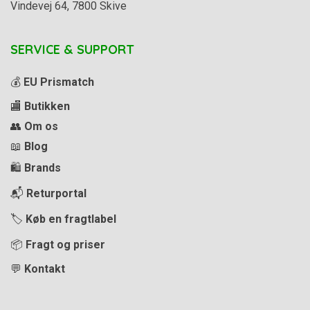
Vindevej 64, 7800 Skive
SERVICE & SUPPORT
💰
EU Prismatch
🏬
Butikken
👥
Om os
📖
Blog
🛍️
Brands
📬
Returportal
🏷️
Køb en fragtlabel
📦
Fragt og priser
💬
Kontakt