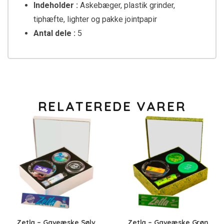
Indeholder :
Askebæger, plastik grinder,
tiphæfte, lighter og pakke jointpapir
Antal dele :
5
RELATEREDE VARER
Zetla – Gaveæske Sølv
Zetla – Gaveæske Grøn