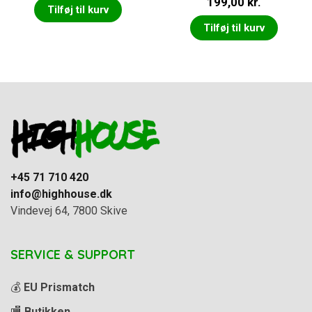
199,00
kr.
5.00
ud af 5
Tilføj til kurv
Tilføj til kurv
+45 71 710 420
info@highhouse.dk
Vindevej 64, 7800 Skive
SERVICE & SUPPORT
💰
EU Prismatch
🏬
Butikken