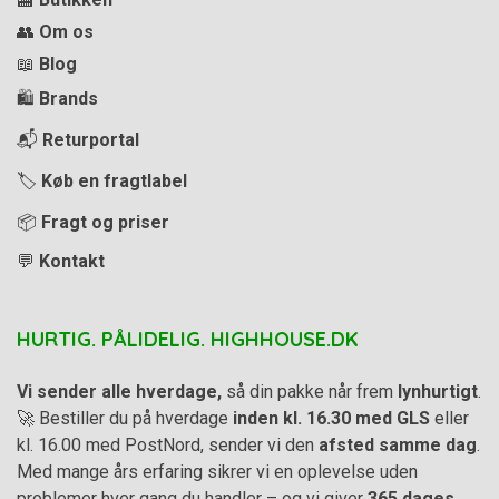
👥
Om os
📖
Blog
🛍️
Brands
📬
Returportal
🏷️
Køb en fragtlabel
📦
Fragt og priser
💬
Kontakt
HURTIG. PÅLIDELIG. HIGHHOUSE.DK
Vi sender alle hverdage,
så din pakke når frem
lynhurtigt
.
🚀 Bestiller du på hverdage
inden kl. 16.30 med GLS
eller
kl. 16.00 med PostNord, sender vi den
afsted samme dag
.
Med mange års erfaring sikrer vi en oplevelse uden
problemer hver gang du handler – og vi giver
365 dages