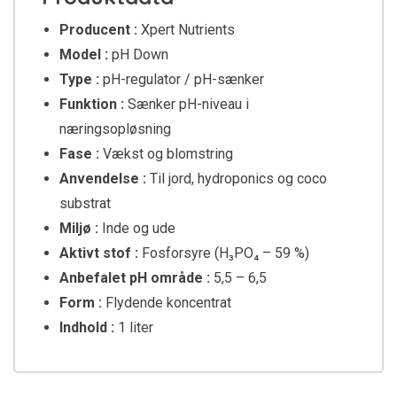
Producent :
Xpert Nutrients
Model :
pH Down
Type :
pH-regulator / pH-sænker
Funktion :
Sænker pH-niveau i
næringsopløsning
Fase :
Vækst og blomstring
Anvendelse :
Til jord, hydroponics og coco
substrat
Miljø :
Inde og ude
Aktivt stof :
Fosforsyre (H₃PO₄ – 59 %)
Anbefalet pH område :
5,5 – 6,5
Form :
Flydende koncentrat
Indhold :
1 liter