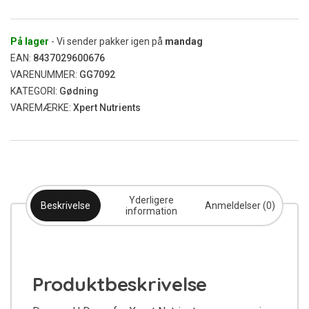
Down
1L
antal
På lager
- Vi sender pakker igen på
mandag
EAN:
8437029600676
VARENUMMER:
GG7092
KATEGORI:
Gødning
VAREMÆRKE:
Xpert Nutrients
Yderligere
Beskrivelse
Anmeldelser (0)
information
Produktbeskrivelse