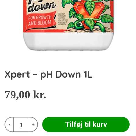
Xpert – pH Down 1L
79,00
kr.
Xpert
Tilføj til kurv
-
+
-
pH