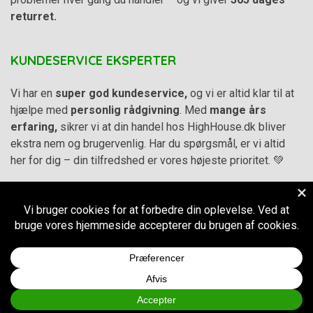
returret.
KUNDESERVICE EKSPERTER
Vi har en
super god kundeservice,
og vi er altid klar til at
hjælpe med
personlig rådgivning
. Med
mange års
erfaring,
sikrer vi at din handel hos HighHouse.dk bliver
ekstra nem og brugervenlig. Har du spørgsmål, er vi altid
her for dig – din tilfredshed er vores højeste prioritet. 💚
Alle priser på hjemmesiden er i
DKK inkl. Moms
-
Handelsbetingelser
–
Cookie- og privatlivspolitik
CVR.
38973576
© 2011-2026
HighHouse.dk