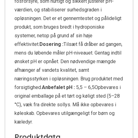
fosforsyre, som hurtigt og sikkert justerer pH-
værdien, og stabiliserer surhedsgraden i
opløsningen. Det er et gennemtestet og pålideligt
produkt, som bruges bredt i hydroponiske
systemer, netop på grund af sin høje
effektivitet.
Dosering :
Tilsæt få dråber ad gangen,
mens du løbende måler pH-niveauet. Gentag indtil
ønsket pH er opnået. Den nødvendige mængde
afhænger af vandets kvalitet, samt
næringsstyrken i opløsningen. Brug produktet med
forsigtighed.
Anbefalet pH :
5,5 – 6,5Opbevares i
original emballage på et tørt og køligt sted (5–28
°C), væk fra direkte sollys. Må ikke opbevares i
køleskab. Opbevares utilgængeligt for børn og
kæledyr.
Produktdata