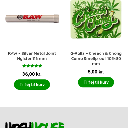
RAW – Silver Metal Joint
G-Rollz – Cheech & Chong
Hylster 116 mm
Camo Smellproof 105×80
mm
Vurderet
5,00
kr.
36,00
kr.
5.00
ud af 5
Tilføj til kurv
Tilføj til kurv