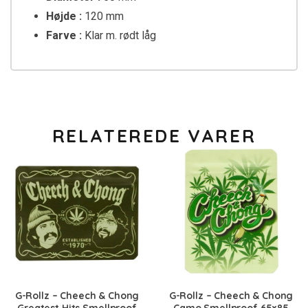
Højde :
120 mm
Farve :
Klar m. rødt låg
RELATEREDE VARER
G-Rollz – Cheech & Chong
G-Rollz – Cheech & Chong