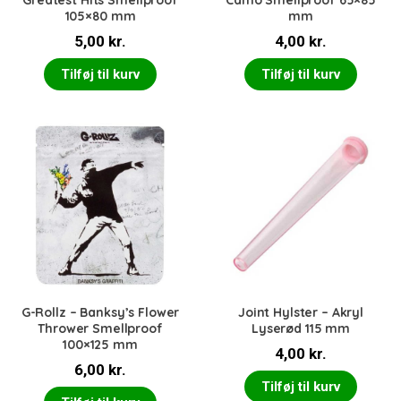
Greatest Hits Smellproof
Camo Smellproof 65×85
105×80 mm
mm
5,00
kr.
4,00
kr.
Tilføj til kurv
Tilføj til kurv
G-Rollz – Banksy’s Flower
Joint Hylster – Akryl
Thrower Smellproof
Lyserød 115 mm
100×125 mm
4,00
kr.
6,00
kr.
Tilføj til kurv