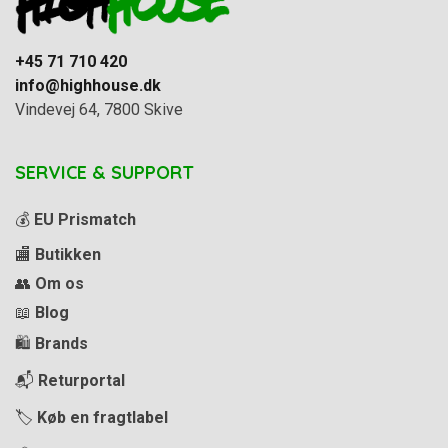
+45 71 710 420
info@highhouse.dk
Vindevej 64, 7800 Skive
SERVICE & SUPPORT
💰
EU Prismatch
🏬
Butikken
👥
Om os
📖
Blog
🛍️
Brands
📬
Returportal
🏷️
Køb en fragtlabel