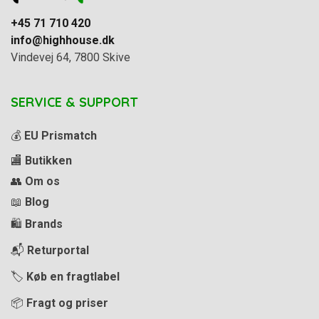
+45 71 710 420
info@highhouse.dk
Vindevej 64, 7800 Skive
SERVICE & SUPPORT
💰
EU Prismatch
🏬
Butikken
👥
Om os
📖
Blog
🛍️
Brands
📬
Returportal
🏷️
Køb en fragtlabel
📦
Fragt og priser