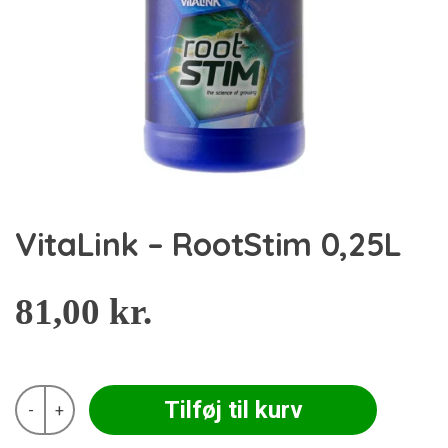
VitaLink – RootStim 0,25L
81,00
kr.
VitaLink
Tilføj til kurv
-
+
-
RootStim