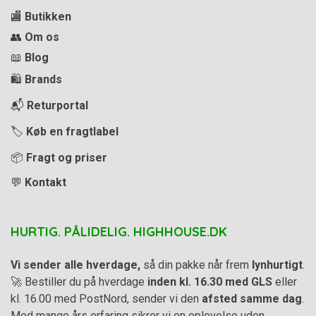
🏬
Butikken
👥
Om os
📖
Blog
🛍️
Brands
📬
Returportal
🏷️
Køb en fragtlabel
📦
Fragt og priser
💬
Kontakt
HURTIG. PÅLIDELIG. HIGHHOUSE.DK
Vi sender alle hverdage,
så din pakke når frem
lynhurtigt
.
🚀 Bestiller du på hverdage
inden kl. 16.30 med GLS
eller
kl. 16.00 med PostNord, sender vi den
afsted samme dag
.
Med mange års erfaring sikrer vi en oplevelse uden