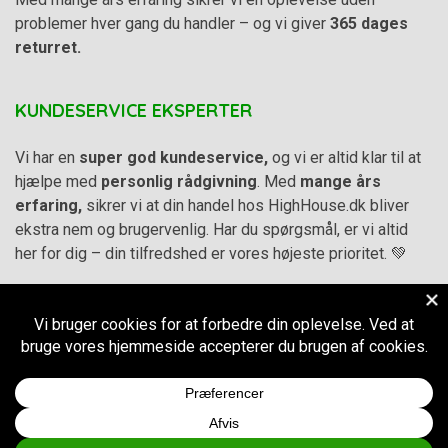
problemer hver gang du handler – og vi giver
365 dages
returret.
KUNDESERVICE EKSPERTER
Vi har en
super god kundeservice,
og vi er altid klar til at
hjælpe med
personlig rådgivning
. Med
mange års
erfaring,
sikrer vi at din handel hos HighHouse.dk bliver
ekstra nem og brugervenlig. Har du spørgsmål, er vi altid
her for dig – din tilfredshed er vores højeste prioritet. 💚
Alle priser på hjemmesiden er i
DKK inkl. Moms
-
Handelsbetingelser
–
Cookie- og privatlivspolitik
CVR.
38973576
© 2011-2026
HighHouse.dk