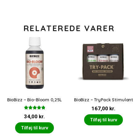
RELATEREDE VARER
BioBizz – Bio-Bloom 0,25L
BioBizz – TryPack Stimulant
167,00
kr.
Vurderet
34,00
kr.
5.00
ud af 5
Tilføj til kurv
Tilføj til kurv