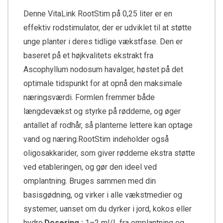
Denne VitaLink RootStim på 0,25 liter er en
effektiv rodstimulator, der er udviklet til at støtte
unge planter i deres tidlige vækstfase. Den er
baseret på et højkvalitets ekstrakt fra
Ascophyllum nodosum havalger, høstet på det
optimale tidspunkt for at opnå den maksimale
næringsværdi. Formlen fremmer både
længdevækst og styrke på rødderne, og øger
antallet af rodhår, så planterne lettere kan optage
vand og næring.RootStim indeholder også
oligosakkarider, som giver rødderne ekstra støtte
ved etableringen, og gør den ideel ved
omplantning. Bruges sammen med din
basisgødning, og virker i alle vækstmedier og
systemer, uanset om du dyrker i jord, kokos eller
hydro.
Dosering :
1–2 ml/L fra omplantning og