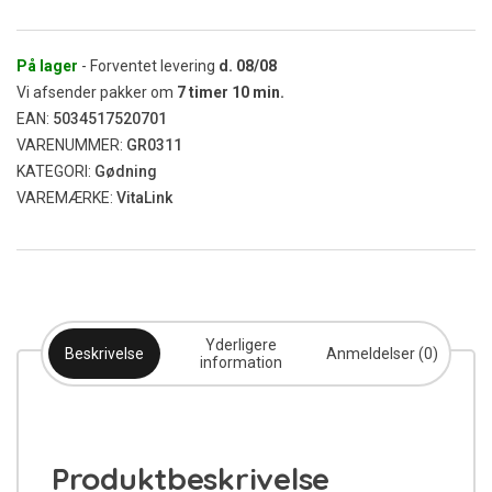
0,25L
antal
På lager
- Forventet levering
d.
08/08
Vi afsender pakker om
7
timer
10
min.
EAN:
5034517520701
VARENUMMER:
GR0311
KATEGORI:
Gødning
VAREMÆRKE:
VitaLink
Yderligere
Beskrivelse
Anmeldelser (0)
information
Produktbeskrivelse