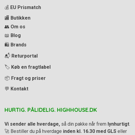
💰
EU Prismatch
🏬
Butikken
👥
Om os
📖
Blog
🛍️
Brands
📬
Returportal
🏷️
Køb en fragtlabel
📦
Fragt og priser
💬
Kontakt
HURTIG. PÅLIDELIG. HIGHHOUSE.DK
Vi sender alle hverdage,
så din pakke når frem
lynhurtigt
.
🚀 Bestiller du på hverdage
inden kl. 16.30 med GLS
eller