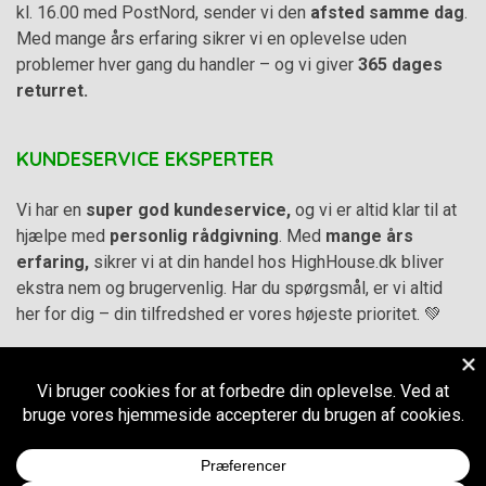
kl. 16.00 med PostNord, sender vi den
afsted samme dag
.
Med mange års erfaring sikrer vi en oplevelse uden
problemer hver gang du handler – og vi giver
365 dages
returret.
KUNDESERVICE EKSPERTER
Vi har en
super god kundeservice,
og vi er altid klar til at
hjælpe med
personlig rådgivning
. Med
mange års
erfaring,
sikrer vi at din handel hos HighHouse.dk bliver
ekstra nem og brugervenlig. Har du spørgsmål, er vi altid
her for dig – din tilfredshed er vores højeste prioritet. 💚
Alle priser på hjemmesiden er i
DKK inkl. Moms
-
Handelsbetingelser
–
Cookie- og privatlivspolitik