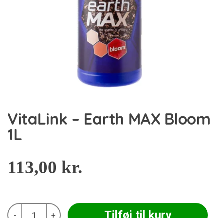
VitaLink – Earth MAX Bloom
1L
113,00
kr.
VitaLink
Tilføj til kurv
-
+
-