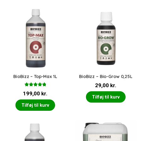
BioBizz – Top-Max 1L
BioBizz – Bio-Grow 0,25L
29,00
kr.
Vurderet
199,00
kr.
5.00
ud af 5
Tilføj til kurv
Tilføj til kurv