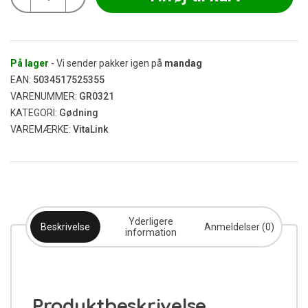
Earth
MAX
Bloom
1L
antal
På lager
- Vi sender pakker igen på
mandag
EAN:
5034517525355
VARENUMMER:
GR0321
KATEGORI:
Gødning
VAREMÆRKE:
VitaLink
Yderligere
Beskrivelse
Anmeldelser (0)
information
Produktbeskrivelse