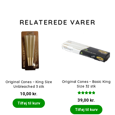
RELATEREDE VARER
Original Cones – Basic King
Original Cones – King Size
Size 32 stk
Unbleached 3 stk
10,00
kr.
Vurderet
39,00
kr.
5.00
ud af 5
Tilføj til kurv
Tilføj til kurv