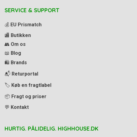
SERVICE & SUPPORT
💰
EU Prismatch
🏬
Butikken
👥
Om os
📖
Blog
🛍️
Brands
📬
Returportal
🏷️
Køb en fragtlabel
📦
Fragt og priser
💬
Kontakt
HURTIG. PÅLIDELIG. HIGHHOUSE.DK