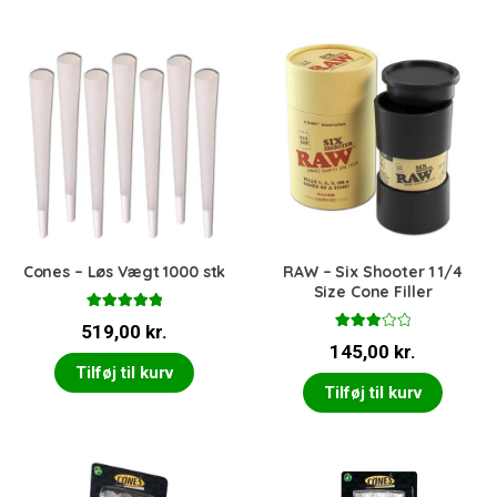
Cones – Løs Vægt 1000 stk
RAW – Six Shooter 1 1/4
Size Cone Filler
Vurderet
519,00
kr.
5.00
ud af 5
Vurder
145,00
kr.
et
3.00
ud af 5
Tilføj til kurv
Tilføj til kurv