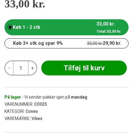
33,00
kr.
33,00
kr.
Køb 1 - 2 stk
Total:
33,00
kr.
Køb 3+ stk og spar 9%
29,90
kr.
33,00
kr.
Vibes
Tilføj til kurv
-
+
-
The
Cali
Cones
Hemp
1
På lager
- Vi sender pakker igen på
mandag
Gram
VARENUMMER:
CO025
3
KATEGORI:
Cones
stk
VAREMÆRKE:
Vibes
antal