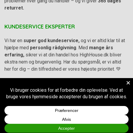
problemer hver gang du handler – og vi giver
365 dages
returret.
KUNDESERVICE EKSPERTER
Vi har en
super god kundeservice,
og vi er altid klar til at
hjælpe med
personlig rådgivning
. Med
mange års
erfaring,
sikrer vi at din handel hos HighHouse.dk bliver
ekstra nem og brugervenlig. Har du spørgsmål, er vi altid
her for dig – din tilfredshed er vores højeste prioritet. 💚
Alle priser på hjemmesiden er i
DKK inkl. Moms
-
Handelsbetingelser
–
Cookie- og privatlivspolitik
CVR.
38973576
© 2011-2026
HighHouse.dk