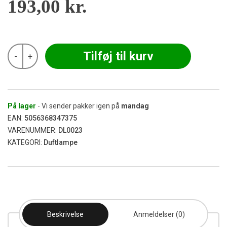
193,00
kr.
Urban
Tilføj til kurv
-
+
-
Grøn
&
Bronze
Aroma
Diffuser
På lager
- Vi sender pakker igen på
mandag
antal
EAN:
5056368347375
VARENUMMER:
DL0023
KATEGORI:
Duftlampe
Beskrivelse
Anmeldelser (0)