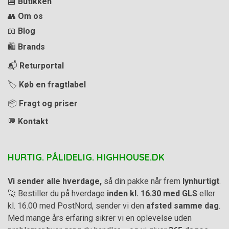
🏬
Butikken
👥
Om os
📖
Blog
🛍️
Brands
📬
Returportal
🏷️
Køb en fragtlabel
📦
Fragt og priser
💬
Kontakt
HURTIG. PÅLIDELIG. HIGHHOUSE.DK
Vi sender alle hverdage,
så din pakke når frem
lynhurtigt
.
🚀 Bestiller du på hverdage
inden kl. 16.30 med GLS
eller
kl. 16.00 med PostNord, sender vi den
afsted samme dag
.
Med mange års erfaring sikrer vi en oplevelse uden