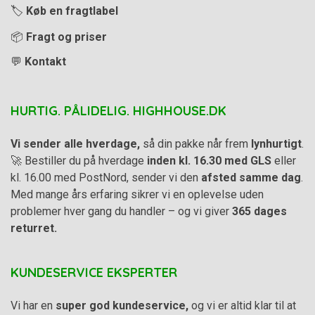
🏷️
Køb en fragtlabel
📦
Fragt og priser
💬
Kontakt
HURTIG. PÅLIDELIG. HIGHHOUSE.DK
Vi sender alle hverdage,
så din pakke når frem
lynhurtigt
.
🚀 Bestiller du på hverdage
inden kl. 16.30 med GLS
eller
kl. 16.00 med PostNord, sender vi den
afsted samme dag
.
Med mange års erfaring sikrer vi en oplevelse uden
problemer hver gang du handler – og vi giver
365 dages
returret.
KUNDESERVICE EKSPERTER
Vi har en
super god kundeservice,
og vi er altid klar til at