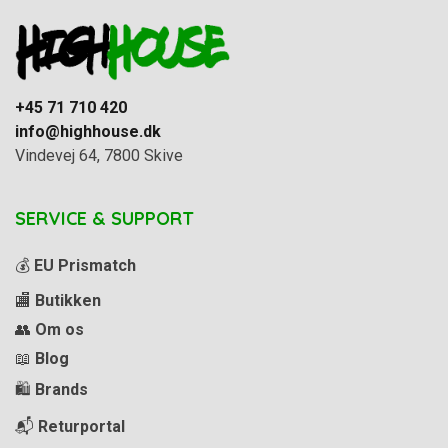
+45 71 710 420
info@highhouse.dk
Vindevej 64, 7800 Skive
SERVICE & SUPPORT
💰
EU Prismatch
🏬
Butikken
👥
Om os
📖
Blog
🛍️
Brands
📬
Returportal