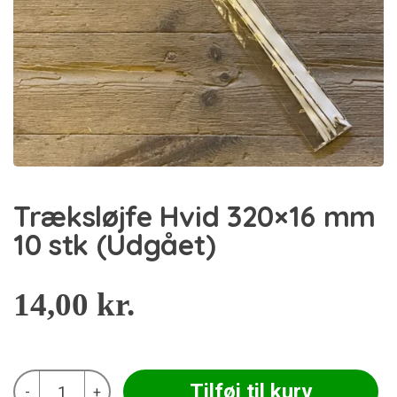
Træksløjfe Hvid 320×16 mm
10 stk (Udgået)
14,00
kr.
Træksløjfe
Tilføj til kurv
-
+
Hvid