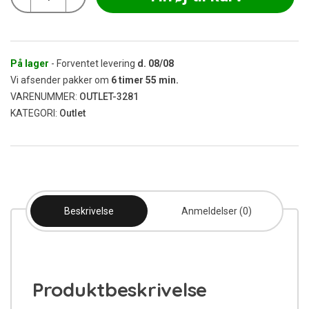
320x16
mm
10
stk
(Udgået)
På lager
- Forventet levering
d.
08/08
antal
Vi afsender pakker om
6
timer
55
min.
VARENUMMER:
OUTLET-3281
KATEGORI:
Outlet
Beskrivelse
Anmeldelser (0)
Produktbeskrivelse