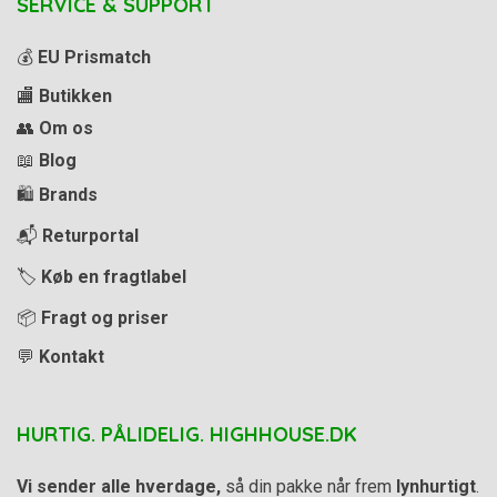
SERVICE & SUPPORT
💰
EU Prismatch
🏬
Butikken
👥
Om os
📖
Blog
🛍️
Brands
📬
Returportal
🏷️
Køb en fragtlabel
📦
Fragt og priser
💬
Kontakt
HURTIG. PÅLIDELIG. HIGHHOUSE.DK
Vi sender alle hverdage,
så din pakke når frem
lynhurtigt
.