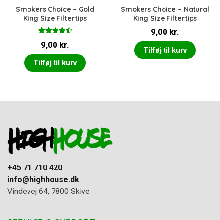
Smokers Choice – Gold
Smokers Choice – Natural
King Size Filtertips
King Size Filtertips
9,00
kr.
Vurderet
9,00
kr.
4.60
ud af
Tilføj til kurv
5
Tilføj til kurv
+45 71 710 420
info@highhouse.dk
Vindevej 64, 7800 Skive