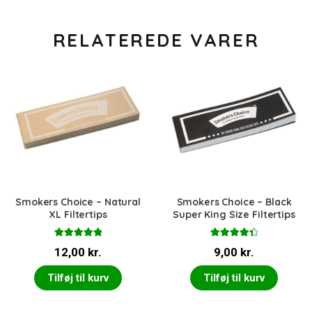
RELATEREDE VARER
Smokers Choice – Natural
Smokers Choice – Black
XL Filtertips
Super King Size Filtertips
Vurderet
Vurderet
12,00
kr.
9,00
kr.
5.00
ud af 5
4.50
ud af
5
Tilføj til kurv
Tilføj til kurv