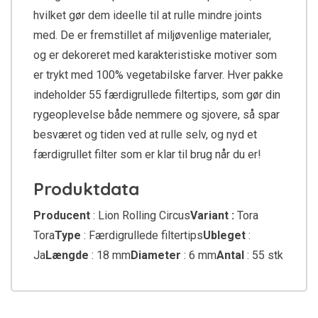
hvilket gør dem ideelle til at rulle mindre joints
med. De er fremstillet af miljøvenlige materialer,
og er dekoreret med karakteristiske motiver som
er trykt med 100% vegetabilske farver. Hver pakke
indeholder 55 færdigrullede filtertips, som gør din
rygeoplevelse både nemmere og sjovere, så spar
besværet og tiden ved at rulle selv, og nyd et
færdigrullet filter som er klar til brug når du er!
Produktdata
Producent
: Lion Rolling Circus
Variant :
Tora
Tora
Type
: Færdigrullede filtertips
Ubleget
:
Ja
Længde
: 18 mm
Diameter
: 6 mm
Antal
: 55 stk