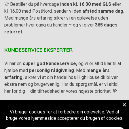
🚀 Bestiller du på hverdage
inden kl. 16.30 med GLS
eller
kl. 16.00 med PostNord, sender vi den
afsted samme dag
.
Med mange års erfaring sikrer vi en oplevelse uden
problemer hver gang du handler – og vi giver
365 dages
returret.
KUNDESERVICE EKSPERTER
Vi har en
super god kundeservice,
og vi er altid klar til at
hjælpe med
personlig rådgivning
. Med
mange års
erfaring,
sikrer vi at din handel hos HighHouse.dk bliver
ekstra nem og brugervenlig. Har du spørgsmål, er vi altid
her for dig – din tilfredshed er vores højeste prioritet. 💚
Alle priser på hjemmesiden er i
DKK inkl. Moms
-