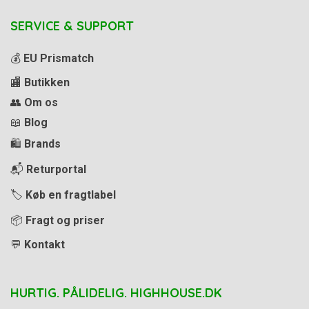
SERVICE & SUPPORT
💰
EU Prismatch
🏬
Butikken
👥
Om os
📖
Blog
🛍️
Brands
📬
Returportal
🏷️
Køb en fragtlabel
📦
Fragt og priser
💬
Kontakt
HURTIG. PÅLIDELIG. HIGHHOUSE.DK