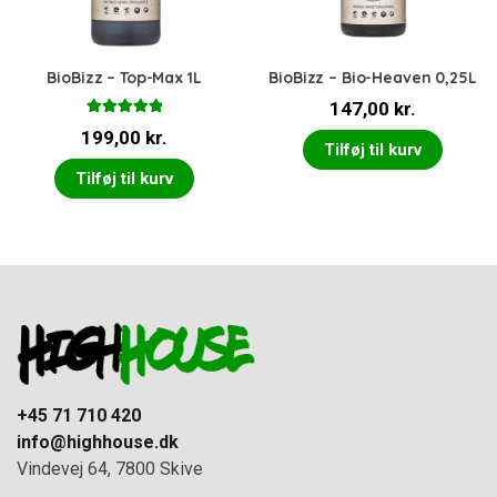
BioBizz – Top-Max 1L
BioBizz – Bio-Heaven 0,25L
147,00
kr.
Vurderet
199,00
kr.
5.00
ud af 5
Tilføj til kurv
Tilføj til kurv
+45 71 710 420
info@highhouse.dk
Vindevej 64, 7800 Skive