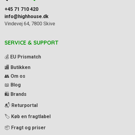
+45 71 710 420
info@highhouse.dk
Vindevej 64, 7800 Skive
SERVICE & SUPPORT
💰
EU Prismatch
🏬
Butikken
👥
Om os
📖
Blog
🛍️
Brands
📬
Returportal
🏷️
Køb en fragtlabel
📦
Fragt og priser