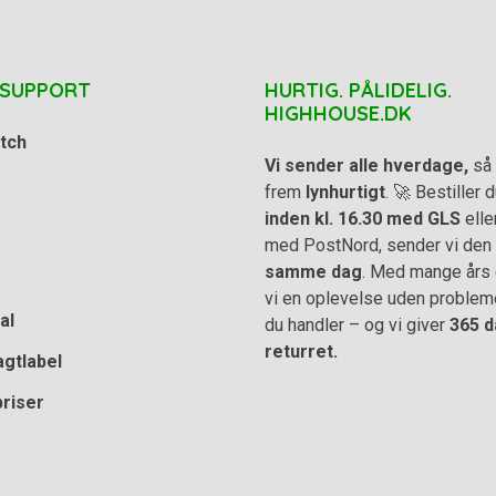
 SUPPORT
HURTIG. PÅLIDELIG.
HIGHHOUSE.DK
tch
Vi sender alle hverdage,
så 
frem
lynhurtigt
. 🚀 Bestiller
inden kl. 16.30 med GLS
elle
med PostNord, sender vi den
samme dag
. Med mange års e
vi en oplevelse uden problem
al
du handler – og vi giver
365 d
returret.
agtlabel
priser