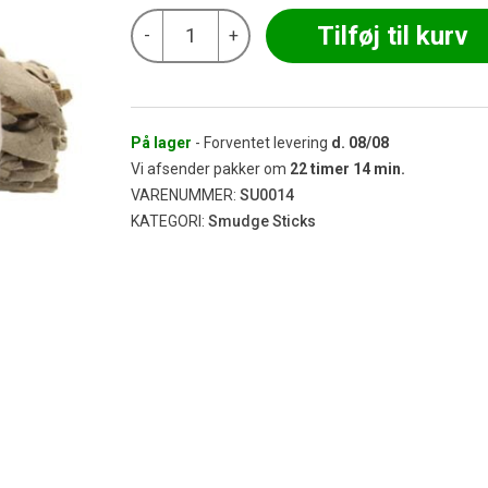
Smudge
Tilføj til kurv
-
+
Stick
-
Dream
Sage
10
cm
På lager
- Forventet levering
d.
08/08
antal
Vi afsender pakker om
22
timer
14
min.
VARENUMMER:
SU0014
KATEGORI:
Smudge Sticks