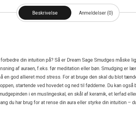
Beskrivelse
Anmeldelser (0)
er forbedre din intuition på? Så er Dream Sage Smudges måske li
nsning af auraen, f.eks. før meditation eller bøn. Smudging er læn
gså en god allieret mod stress. For at bruge den skal du blot tæ
roppen, startende ved hovedet og ned til fødderne. Du kan også br
mudgepinden i en muslingeskal, en skål af keramik, et lerfad eller
 har brug for at rense din aura eller styrke din intuition – du 