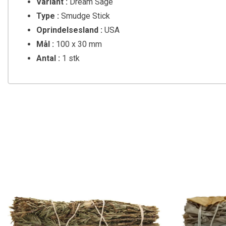
Variant :
Dream Sage
Type :
Smudge Stick
Oprindelsesland :
USA
Mål :
100 x 30 mm
Antal :
1 stk