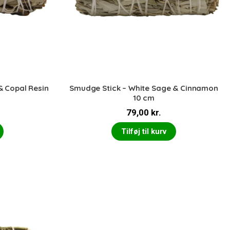
& Copal Resin
Smudge Stick – White Sage & Cinnamon
10 cm
79,00
kr.
Tilføj til kurv