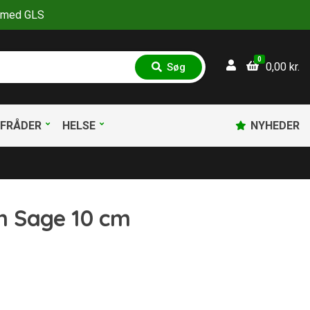
30 med GLS
0
0,00
kr.
Søg
S
ø
g
FRÅDER
HELSE
NYHEDER
m Sage 10 cm