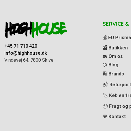
SERVICE &
💰
EU Prisma
+45 71 710 420
🏬
Butikken
info@highhouse.dk
👥
Om os
Vindevej 64, 7800 Skive
📖
Blog
🛍️
Brands
📬
Returport
🏷️
Køb en fr
📦
Fragt og 
💬
Kontakt