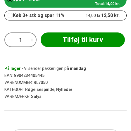
Total:
14,00
kr.
Køb 3+ stk og spar 11%
12,50
kr.
14,00
kr.
Satya
Tilføj til kurv
-
+
-
Yogic
Meditation
Røgelse
15g
antal
På lager
- Vi sender pakker igen på
mandag
EAN:
8904234405445
VARENUMMER:
RL7050
KATEGORI:
Røgelsespinde
,
Nyheder
VAREMÆRKE:
Satya