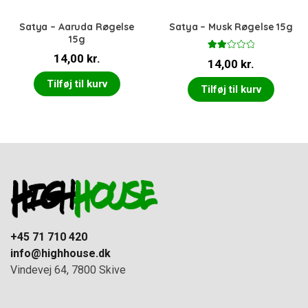
Satya – Aaruda Røgelse
Satya – Musk Røgelse 15g
15g
14,00
kr.
Vurd
14,00
kr.
eret
2.00
ud
Tilføj til kurv
Tilføj til kurv
af 5
+45 71 710 420
info@highhouse.dk
Vindevej 64, 7800 Skive