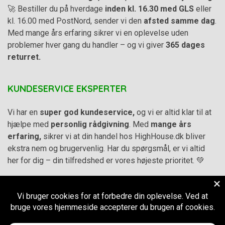
🚀 Bestiller du på hverdage
inden kl. 16.30 med GLS
eller
kl. 16.00 med PostNord, sender vi den
afsted samme dag
.
Med mange års erfaring sikrer vi en oplevelse uden
problemer hver gang du handler – og vi giver
365 dages
returret.
KUNDESERVICE EKSPERTER
Vi har en
super god kundeservice,
og vi er altid klar til at
hjælpe med
personlig rådgivning
. Med
mange års
erfaring,
sikrer vi at din handel hos HighHouse.dk bliver
ekstra nem og brugervenlig. Har du spørgsmål, er vi altid
her for dig – din tilfredshed er vores højeste prioritet. 💚
Alle priser på hjemmesiden er i
DKK inkl. Moms
-