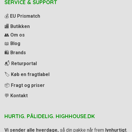
SERVICE & SUPPORT
💰
EU Prismatch
🏬
Butikken
👥
Om os
📖
Blog
🛍️
Brands
📬
Returportal
🏷️
Køb en fragtlabel
📦
Fragt og priser
💬
Kontakt
HURTIG. PÅLIDELIG. HIGHHOUSE.DK
Vi sender alle hverdage,
så din pakke når frem
lynhurtigt
.