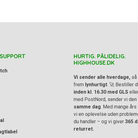
 SUPPORT
HURTIG. PÅLIDELIG.
HIGHHOUSE.DK
tch
Vi sender alle hverdage,
så 
frem
lynhurtigt
. 🚀 Bestiller
inden kl. 16.30 med GLS
elle
med PostNord, sender vi den
samme dag
. Med mange års e
vi en oplevelse uden problem
al
du handler – og vi giver
365 d
returret.
agtlabel