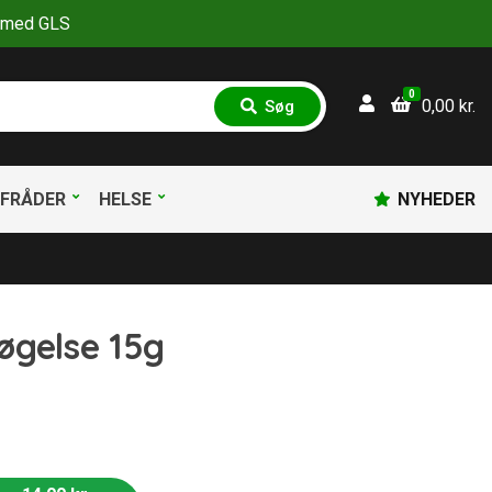
30 med GLS
0
0,00
kr.
Søg
S
ø
g
FRÅDER
HELSE
NYHEDER
øgelse 15g