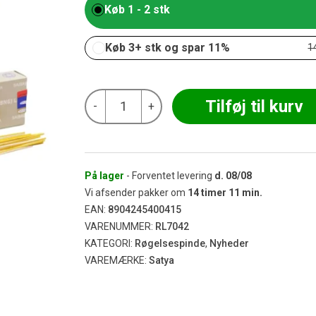
Køb 1 - 2 stk
Køb 3+ stk og spar 11%
1
Satya
Tilføj til kurv
-
+
-
White
Sage
Røgelse
15g
antal
På lager
- Forventet levering
d.
08/08
Vi afsender pakker om
14
timer
11
min.
EAN:
8904245400415
VARENUMMER:
RL7042
KATEGORI:
Røgelsespinde
,
Nyheder
VAREMÆRKE:
Satya