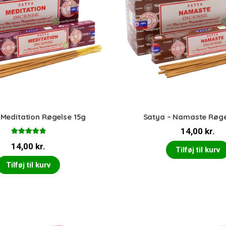
 Meditation Røgelse 15g
Satya – Namaste Røge
14,00
kr.
Vurderet
14,00
kr.
5.00
ud af 5
Tilføj til kurv
Tilføj til kurv