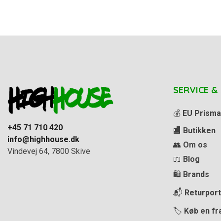
SERVICE &
💰
EU Prisma
+45 71 710 420
🏬
Butikken
info@highhouse.dk
👥
Om os
Vindevej 64, 7800 Skive
📖
Blog
🛍️
Brands
📬
Returport
🏷️
Køb en fr