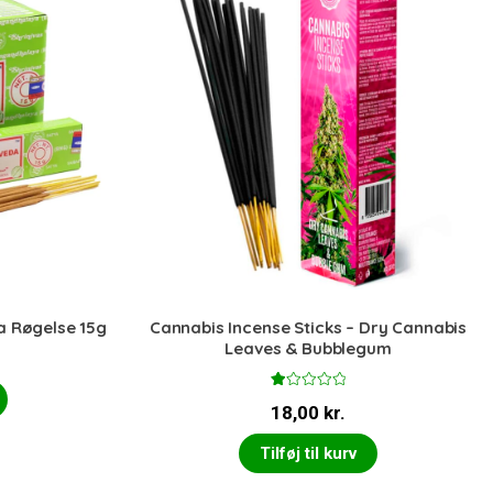
a Røgelse 15g
Cannabis Incense Sticks – Dry Cannabis
Leaves & Bubblegum
V
18,00
kr.
ur
d
er
Tilføj til kurv
et
1.
0
0