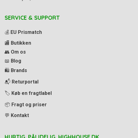
SERVICE & SUPPORT
💰
EU Prismatch
🏬
Butikken
👥
Om os
📖
Blog
🛍️
Brands
📬
Returportal
🏷️
Køb en fragtlabel
📦
Fragt og priser
💬
Kontakt
HURTIG. PÅLIDELIG. HIGHHOUSE.DK