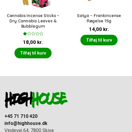
Cannabis Incense Sticks –
Satya – Frankincense
Dry Cannabis Leaves &
Røgelse 15g
Bubblegum
14,00
kr.
V
Tilføj til kurv
18,00
kr.
ur
d
er
Tilføj til kurv
et
1.
0
0
u
d
af
5
+45 71 710 420
info@highhouse.dk
Vindevej 64, 7800 Skive