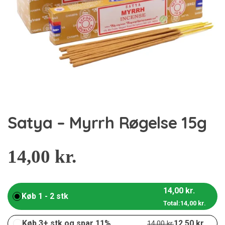
Satya – Myrrh Røgelse 15g
14,00
kr.
14,00
kr.
Køb 1 - 2 stk
Total:
14,00
kr.
Køb 3+ stk og spar 11%
12,50
kr.
14,00
kr.