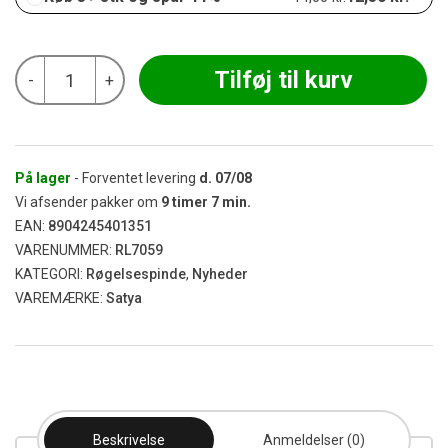
Satya
Tilføj til kurv
-
+
-
Myrrh
Røgelse
15g
antal
På lager
- Forventet levering
d.
07/08
Vi afsender pakker om
9
timer
7
min.
EAN:
8904245401351
VARENUMMER:
RL7059
KATEGORI:
Røgelsespinde
,
Nyheder
VAREMÆRKE:
Satya
Beskrivelse
Anmeldelser (0)