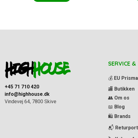
SERVICE &
💰
EU Prisma
+45 71 710 420
🏬
Butikken
info@highhouse.dk
👥
Om os
Vindevej 64, 7800 Skive
📖
Blog
🛍️
Brands
📬
Returport