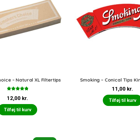
ice – Natural XL Filtertips
Smoking – Conical Tips Kin
11,00
kr.
Vurderet
12,00
kr.
5.00
ud af 5
Tilføj til kurv
Tilføj til kurv