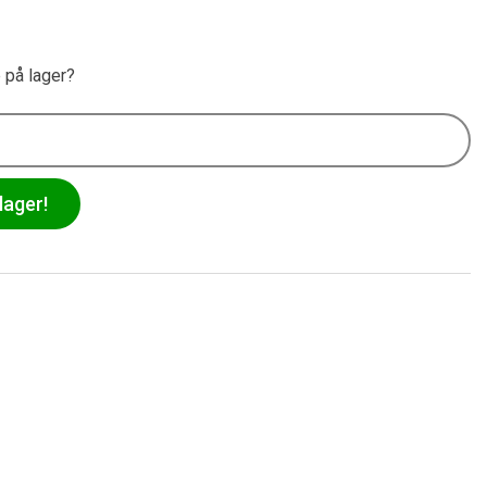
e på lager?
lager!