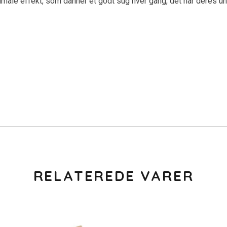
male effekt, som danner et godt sug hver gang, det har deres un
RELATEREDE VARER