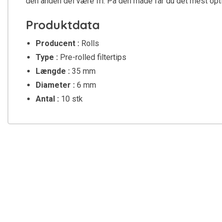
den anden del være fri. På den måde får du det mest opti
Produktdata
Producent :
Rolls
Type :
Pre-rolled filtertips
Længde :
35 mm
Diameter :
6 mm
Antal :
10 stk