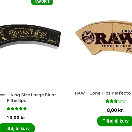
FAVORIT
RAW – Cone Tips Perfecto
est – King Size Large Blunt
Filtertips
Vurder
8,00
kr.
et
3.00
ud af 5
Vurderet
10,00
kr.
5.00
ud af 5
Tilføj til kurv
Tilføj til kurv