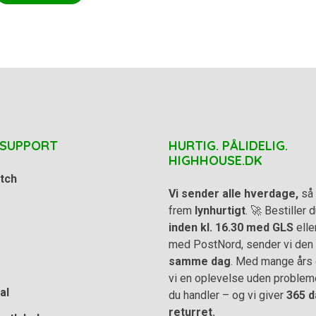
 SUPPORT
HURTIG. PÅLIDELIG.
HIGHHOUSE.DK
tch
Vi sender alle hverdage,
så 
frem
lynhurtigt
. 🚀 Bestiller
inden kl. 16.30 med GLS
elle
med PostNord, sender vi den
samme dag
. Med mange års e
vi en oplevelse uden problem
al
du handler – og vi giver
365 d
returret.