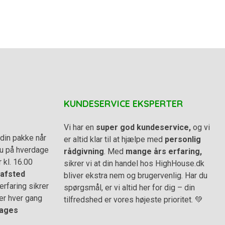
KUNDESERVICE EKSPERTER
Vi har en
super god kundeservice,
og vi
din pakke når
er altid klar til at hjælpe med
personlig
 du på hverdage
rådgivning
. Med
mange års erfaring,
r kl. 16.00
sikrer vi at din handel hos HighHouse.dk
afsted
bliver ekstra nem og brugervenlig. Har du
rfaring sikrer
spørgsmål, er vi altid her for dig – din
er hver gang
tilfredshed er vores højeste prioritet. 💚
ages