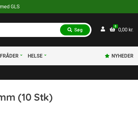
30 med GLS
0
0,00
kr.
Søg
S
ø
g
FRÅDER
HELSE
NYHEDER
 mm (10 Stk)