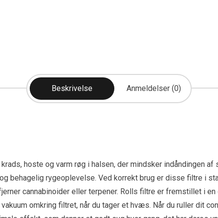
Beskrivelse
Anmeldelser (0)
dre krads, hoste og varm røg i halsen, der mindsker indåndingen af
g behagelig rygeoplevelse. Ved korrekt brug er disse filtre i sta
ner cannabinoider eller terpener. Rolls filtre er fremstillet i en op
t vakuum omkring filtret, når du tager et hvæs. Når du ruller dit co