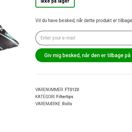
Ikke på lager
Vil du have besked, når dette produkt er tilbag
Giv mig besked, når den er tilbage på 
VARENUMMER:
FT0120
KATEGORI:
Filtertips
VAREMÆRKE:
Rolls