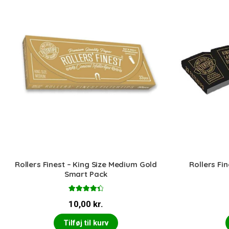
Rollers Finest – King Size Medium Gold
Rollers Fin
Smart Pack
Vurderet
10,00
kr.
4.50
ud af
5
Tilføj til kurv