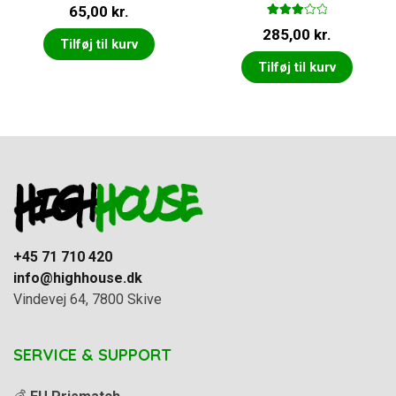
65,00
kr.
Vurder
285,00
kr.
et
3.00
Tilføj til kurv
ud af 5
Tilføj til kurv
+45 71 710 420
info@highhouse.dk
Vindevej 64, 7800 Skive
SERVICE & SUPPORT