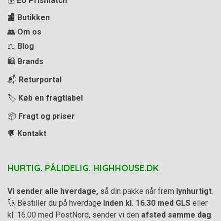
💰
EU Prismatch
🏬
Butikken
👥
Om os
📖
Blog
🛍️
Brands
📬
Returportal
🏷️
Køb en fragtlabel
📦
Fragt og priser
💬
Kontakt
HURTIG. PÅLIDELIG. HIGHHOUSE.DK
Vi sender alle hverdage,
så din pakke når frem
lynhurtigt
.
🚀 Bestiller du på hverdage
inden kl. 16.30 med GLS
eller
kl. 16.00 med PostNord, sender vi den
afsted samme dag
.