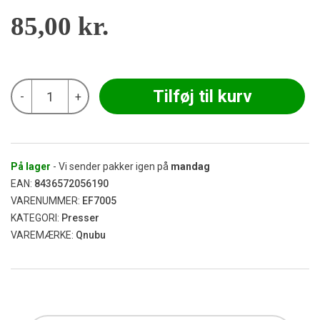
85,00
kr.
Qnubu
Tilføj til kurv
-
+
-
Rosin
Press
Bag
(70
Micron)
På lager
- Vi sender pakker igen på
mandag
110
EAN:
8436572056190
x
VARENUMMER:
EF7005
50
KATEGORI:
Presser
mm
antal
VAREMÆRKE:
Qnubu