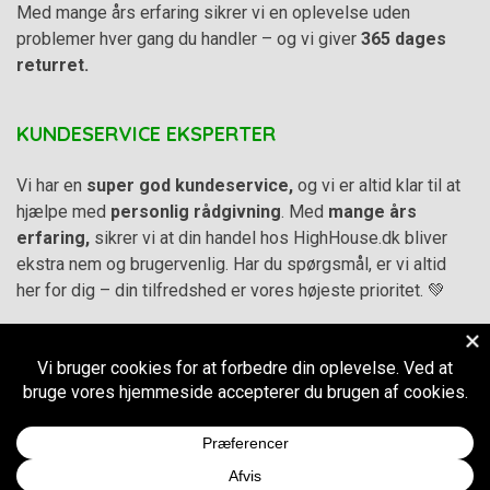
Med mange års erfaring sikrer vi en oplevelse uden
problemer hver gang du handler – og vi giver
365 dages
returret.
KUNDESERVICE EKSPERTER
Vi har en
super god kundeservice,
og vi er altid klar til at
hjælpe med
personlig rådgivning
. Med
mange års
erfaring,
sikrer vi at din handel hos HighHouse.dk bliver
ekstra nem og brugervenlig. Har du spørgsmål, er vi altid
her for dig – din tilfredshed er vores højeste prioritet. 💚
Alle priser på hjemmesiden er i
DKK inkl. Moms
-
Handelsbetingelser
–
Cookie- og privatlivspolitik
CVR.
38973576
© 2011-2026