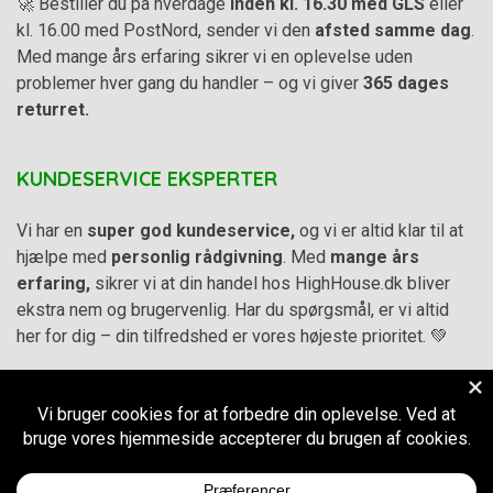
🚀 Bestiller du på hverdage
inden kl. 16.30 med GLS
eller
kl. 16.00 med PostNord, sender vi den
afsted samme dag
.
Med mange års erfaring sikrer vi en oplevelse uden
problemer hver gang du handler – og vi giver
365 dages
returret.
KUNDESERVICE EKSPERTER
Vi har en
super god kundeservice,
og vi er altid klar til at
hjælpe med
personlig rådgivning
. Med
mange års
erfaring,
sikrer vi at din handel hos HighHouse.dk bliver
ekstra nem og brugervenlig. Har du spørgsmål, er vi altid
her for dig – din tilfredshed er vores højeste prioritet. 💚
Alle priser på hjemmesiden er i
DKK inkl. Moms
-
Handelsbetingelser
–
Cookie- og privatlivspolitik