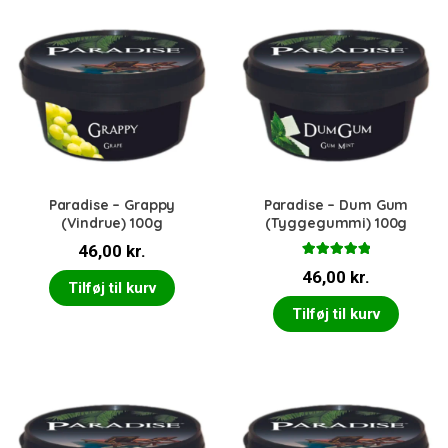
Paradise – Grappy
Paradise – Dum Gum
(Vindrue) 100g
(Tyggegummi) 100g
46,00
kr.
Vurderet
46,00
kr.
5.00
ud af 5
Tilføj til kurv
Tilføj til kurv