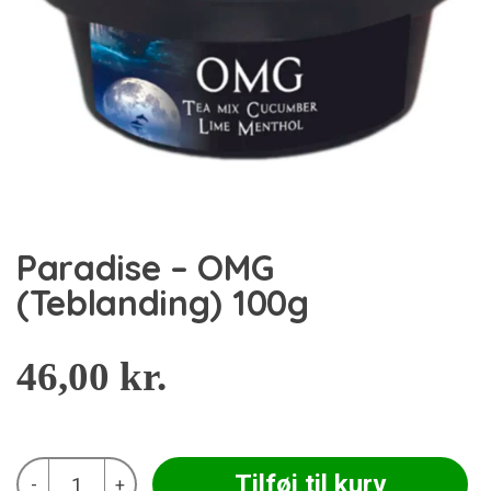
Paradise – OMG
(Teblanding) 100g
46,00
kr.
Paradise
Tilføj til kurv
-
+
-