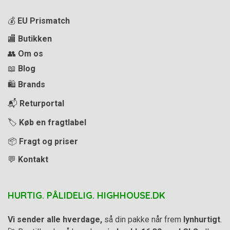
💰
EU Prismatch
🏬
Butikken
👥
Om os
📖
Blog
🛍️
Brands
📬
Returportal
🏷️
Køb en fragtlabel
📦
Fragt og priser
💬
Kontakt
HURTIG. PÅLIDELIG. HIGHHOUSE.DK
Vi sender alle hverdage,
så din pakke når frem
lynhurtigt
.