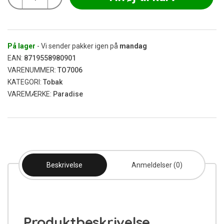
OMG
(Teblanding)
100g
antal
På lager
- Vi sender pakker igen på
mandag
EAN:
8719558980901
VARENUMMER:
TO7006
KATEGORI:
Tobak
VAREMÆRKE:
Paradise
Beskrivelse
Anmeldelser (0)
Produktbeskrivelse