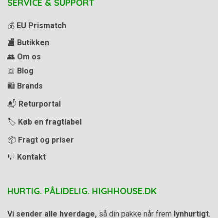
SERVICE & SUPPORT
💰
EU Prismatch
🏬
Butikken
👥
Om os
📖
Blog
🛍️
Brands
📬
Returportal
🏷️
Køb en fragtlabel
📦
Fragt og priser
💬
Kontakt
HURTIG. PÅLIDELIG. HIGHHOUSE.DK
Vi sender alle hverdage,
så din pakke når frem
lynhurtigt
.