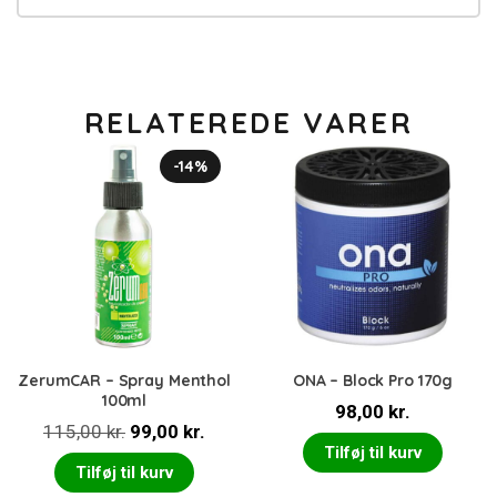
RELATEREDE VARER
-14%
ZerumCAR – Spray Menthol
ONA – Block Pro 170g
100ml
98,00
kr.
Den
Den
115,00
kr.
99,00
kr.
Tilføj til kurv
oprindelige
aktuelle
Tilføj til kurv
pris
pris