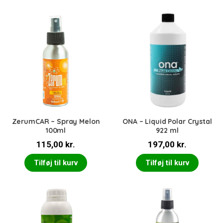
var:
er:
115,00 kr..
99,00 kr..
ZerumCAR – Spray Melon
ONA – Liquid Polar Crystal
100ml
922 ml
115,00
kr.
197,00
kr.
Tilføj til kurv
Tilføj til kurv