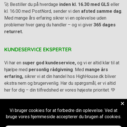
🚀 Bestiller du på hverdage
inden kl. 16.30 med GLS
eller
kl. 16.00 med PostNord, sender vi den
afsted samme dag
.
Med mange års erfaring sikrer vi en oplevelse uden
problemer hver gang du handler – og vi giver
365 dages
returret.
KUNDESERVICE EKSPERTER
Vi har en
super god kundeservice,
og vi er altid klar til at
hjælpe med
personlig rådgivning
. Med
mange års
erfaring,
sikrer vi at din handel hos HighHouse.dk bliver
ekstra nem og brugervenlig. Har du spørgsmål, er vi altid
her for dig – din tilfredshed er vores højeste prioritet. 💚
Alle priser på hjemmesiden er i
DKK inkl. Moms
-