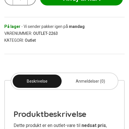
Sour
Berry
140x120
mm
(Udgået)
På lager
- Vi sender pakker igen på
mandag
antal
VARENUMMER:
OUTLET-2263
KATEGORI:
Outlet
Beskrivelse
Anmeldelser (0)
Produktbeskrivelse
Dette produkt er en outlet-vare til
nedsat pris
,