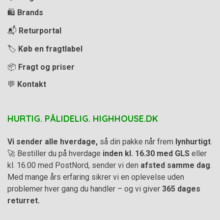
🛍️
Brands
📬
Returportal
🏷️
Køb en fragtlabel
📦
Fragt og priser
💬
Kontakt
HURTIG. PÅLIDELIG. HIGHHOUSE.DK
Vi sender alle hverdage,
så din pakke når frem
lynhurtigt
.
🚀 Bestiller du på hverdage
inden kl. 16.30 med GLS
eller
kl. 16.00 med PostNord, sender vi den
afsted samme dag
.
Med mange års erfaring sikrer vi en oplevelse uden
problemer hver gang du handler – og vi giver
365 dages
returret.