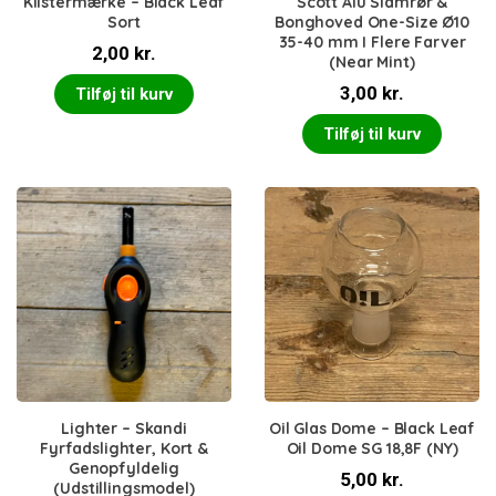
Klistermærke – Black Leaf
Scott Alu Slamrør &
Sort
Bonghoved One-Size Ø10
35-40 mm I Flere Farver
2,00
kr.
(Near Mint)
3,00
kr.
Tilføj til kurv
Tilføj til kurv
Lighter – Skandi
Oil Glas Dome – Black Leaf
Fyrfadslighter, Kort &
Oil Dome SG 18,8F (NY)
Genopfyldelig
5,00
kr.
(Udstillingsmodel)