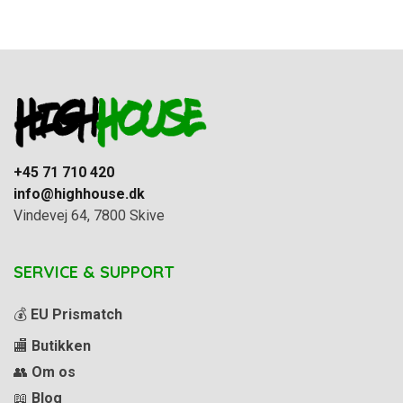
+45 71 710 420
info@highhouse.dk
Vindevej 64, 7800 Skive
SERVICE & SUPPORT
💰
EU Prismatch
🏬
Butikken
👥
Om os
📖
Blog