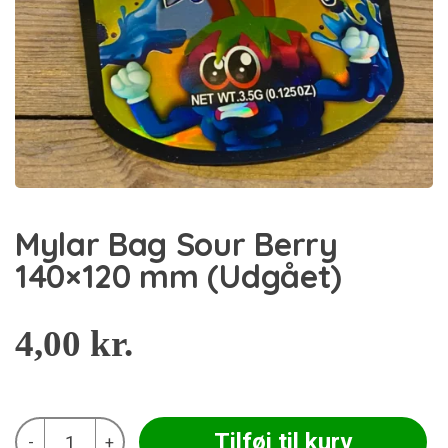
Mylar Bag Sour Berry
140×120 mm (Udgået)
4,00
kr.
Mylar
Tilføj til kurv
-
+
Bag