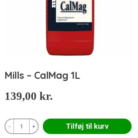
Mills – CalMag 1L
139,00
kr.
Mills
Tilføj til kurv
-
+
-
CalMag