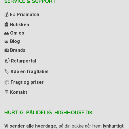
SERVICE & SUPPORT
💰
EU Prismatch
🏬
Butikken
👥
Om os
📖
Blog
🛍️
Brands
📬
Returportal
🏷️
Køb en fragtlabel
📦
Fragt og priser
💬
Kontakt
HURTIG. PÅLIDELIG. HIGHHOUSE.DK
Vi sender alle hverdage,
så din pakke når frem
lynhurtigt
.