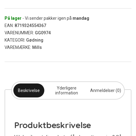
1L
antal
På lager
- Vi sender pakker igen på
mandag
EAN:
8719324554367
VARENUMMER:
GG0974
KATEGORI:
Gødning
VAREMÆRKE:
Mills
Yderligere
Beskrivelse
Anmeldelser (0)
information
Produktbeskrivelse