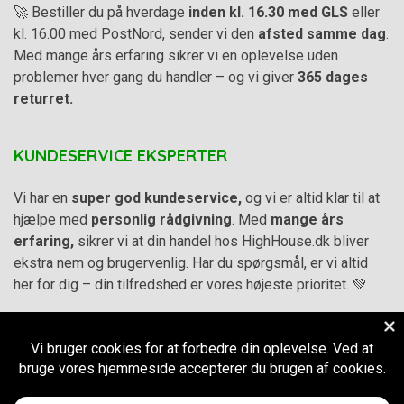
🚀 Bestiller du på hverdage
inden kl. 16.30 med GLS
eller
kl. 16.00 med PostNord, sender vi den
afsted samme dag
.
Med mange års erfaring sikrer vi en oplevelse uden
problemer hver gang du handler – og vi giver
365 dages
returret.
KUNDESERVICE EKSPERTER
Vi har en
super god kundeservice,
og vi er altid klar til at
hjælpe med
personlig rådgivning
. Med
mange års
erfaring,
sikrer vi at din handel hos HighHouse.dk bliver
ekstra nem og brugervenlig. Har du spørgsmål, er vi altid
her for dig – din tilfredshed er vores højeste prioritet. 💚
Alle priser på hjemmesiden er i
DKK inkl. Moms
-
Handelsbetingelser
–
Cookie- og privatlivspolitik