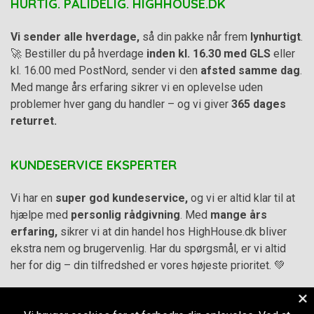
HURTIG. PÅLIDELIG. HIGHHOUSE.DK
Vi sender alle hverdage,
så din pakke når frem
lynhurtigt
.
🚀 Bestiller du på hverdage
inden kl. 16.30 med GLS
eller
kl. 16.00 med PostNord, sender vi den
afsted samme dag
.
Med mange års erfaring sikrer vi en oplevelse uden
problemer hver gang du handler – og vi giver
365 dages
returret.
KUNDESERVICE EKSPERTER
Vi har en
super god kundeservice,
og vi er altid klar til at
hjælpe med
personlig rådgivning
. Med
mange års
erfaring,
sikrer vi at din handel hos HighHouse.dk bliver
ekstra nem og brugervenlig. Har du spørgsmål, er vi altid
her for dig – din tilfredshed er vores højeste prioritet. 💚