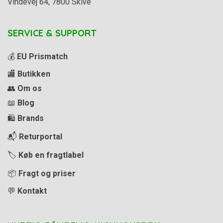
Vindevej 64, 7800 Skive
SERVICE & SUPPORT
💰
EU Prismatch
🏬
Butikken
👥
Om os
📖
Blog
🛍️
Brands
📬
Returportal
🏷️
Køb en fragtlabel
📦
Fragt og priser
💬
Kontakt