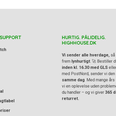
 SUPPORT
HURTIG. PÅLIDELIG.
HIGHHOUSE.DK
tch
Vi sender alle hverdage,
så 
frem
lynhurtigt
. 🚀 Bestiller
inden kl. 16.30 med GLS
elle
med PostNord, sender vi den
samme dag
. Med mange års e
vi en oplevelse uden problem
al
du handler – og vi giver
365 d
returret.
agtlabel
priser