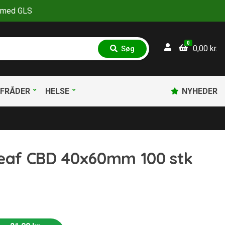
30 med GLS
0
0,00
kr.
Søg
S
ø
g
FRÅDER
HELSE
NYHEDER
Leaf CBD 40x60mm 100 stk