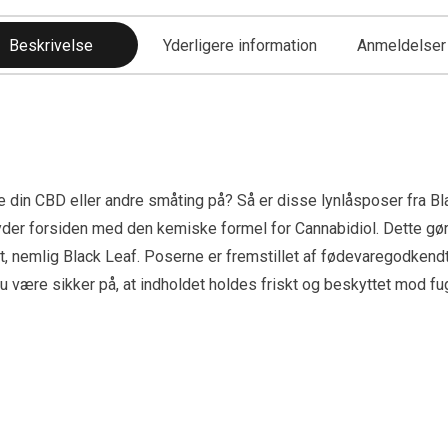
Beskrivelse
Yderligere information
Anmeldelser 
e din CBD eller andre småting på? Så er disse lynlåsposer fra Bla
der forsiden med den kemiske formel for Cannabidiol. Dette gør d
, nemlig Black Leaf. Poserne er fremstillet af fødevaregodkendt
u være sikker på, at indholdet holdes friskt og beskyttet mod fug