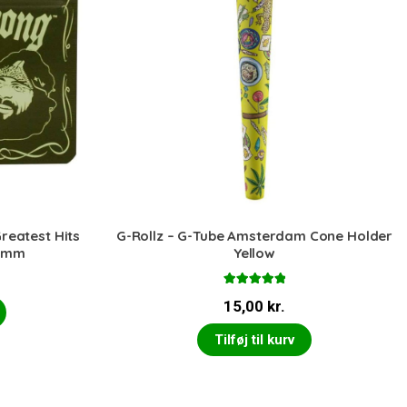
reatest Hits
G-Rollz – G-Tube Amsterdam Cone Holder
0 mm
Yellow
Vurderet
15,00
kr.
5.00
ud af 5
Tilføj til kurv