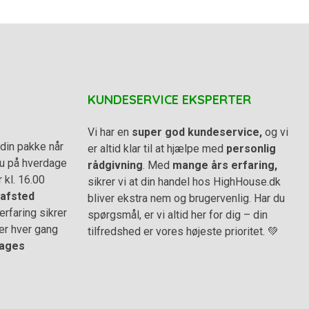
KUNDESERVICE EKSPERTER
Vi har en
super god kundeservice,
og vi
din pakke når
er altid klar til at hjælpe med
personlig
 du på hverdage
rådgivning
. Med
mange års erfaring,
r kl. 16.00
sikrer vi at din handel hos HighHouse.dk
afsted
bliver ekstra nem og brugervenlig. Har du
rfaring sikrer
spørgsmål, er vi altid her for dig – din
er hver gang
tilfredshed er vores højeste prioritet. 💚
ages