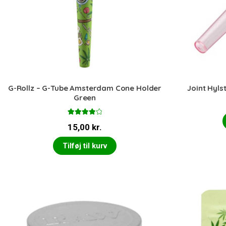
G-Rollz – G-Tube Amsterdam Cone Holder
Joint Hyls
Green
Vurderet
15,00
kr.
4.00
ud
af 5
Tilføj til kurv