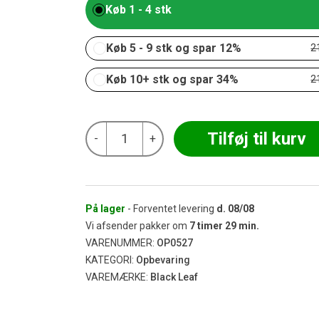
Køb 1 - 4 stk
Køb 5 - 9 stk og spar 12%
2
Køb 10+ stk og spar 34%
2
Lynlåsposer
Tilføj til kurv
-
+
-
Black
Leaf
CBD
40x60mm
100
På lager
- Forventet levering
d.
08/08
stk
Vi afsender pakker om
7
timer
29
min.
antal
VARENUMMER:
OP0527
KATEGORI:
Opbevaring
VAREMÆRKE:
Black Leaf