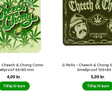
 – Cheech & Chong Camo
G-Rollz – Cheech & Chong G
ellproof 65×85 mm
Smellproof 105×8
4,00
kr.
5,00
kr.
Tilføj til kurv
Tilføj til kurv