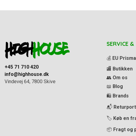
SERVICE &
💰
EU Prisma
+45 71 710 420
🏬
Butikken
info@highhouse.dk
👥
Om os
Vindevej 64, 7800 Skive
📖
Blog
🛍️
Brands
📬
Returport
🏷️
Køb en fr
📦
Fragt og 