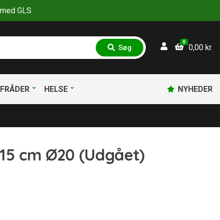
30 med GLS
0
0,00
kr.
Søg
S
ø
g
FRÅDER
HELSE
NYHEDER
 15 cm Ø20 (Udgået)