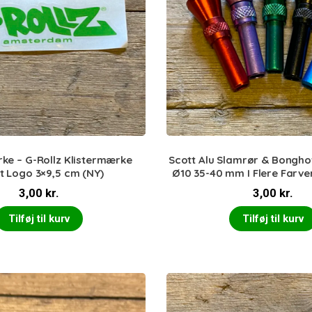
ke – G-Rollz Klistermærke
Scott Alu Slamrør & Bongho
t Logo 3×9,5 cm (NY)
Ø10 35-40 mm I Flere Farver
3,00
kr.
3,00
kr.
Tilføj til kurv
Tilføj til kurv