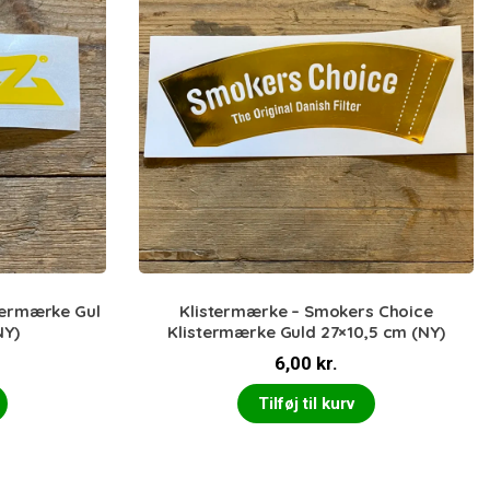
stermærke Gul
Klistermærke – Smokers Choice
NY)
Klistermærke Guld 27×10,5 cm (NY)
6,00
kr.
Tilføj til kurv