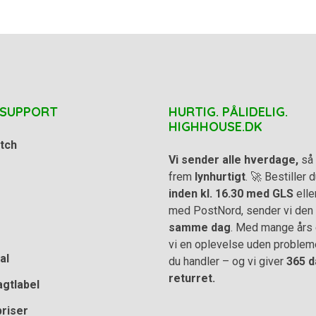
 SUPPORT
HURTIG. PÅLIDELIG.
HIGHHOUSE.DK
tch
Vi sender alle hverdage,
så 
frem
lynhurtigt
. 🚀 Bestiller
inden kl. 16.30 med GLS
elle
med PostNord, sender vi den
samme dag
. Med mange års e
vi en oplevelse uden problem
al
du handler – og vi giver
365 d
returret.
agtlabel
priser