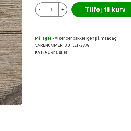
Lige
Tilføj til kurv
-
+
Glasrør/Slamrør
15
cm
Ø20
(Udgået)
antal
På lager
- Vi sender pakker igen på
mandag
VARENUMMER:
OUTLET-3378
KATEGORI:
Outlet