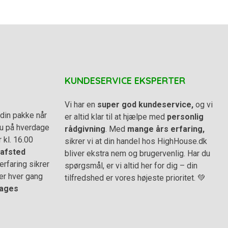
KUNDESERVICE EKSPERTER
Vi har en
super god kundeservice,
og vi
din pakke når
er altid klar til at hjælpe med
personlig
 du på hverdage
rådgivning
. Med
mange års erfaring,
r kl. 16.00
sikrer vi at din handel hos HighHouse.dk
afsted
bliver ekstra nem og brugervenlig. Har du
rfaring sikrer
spørgsmål, er vi altid her for dig – din
er hver gang
tilfredshed er vores højeste prioritet. 💚
ages