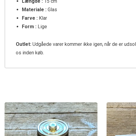
Længde :
15 cm
Materiale :
Glas
Farve :
Klar
Form :
Lige
Outlet:
Udgåede varer kommer ikke igen, når de er udsolgt. 
os inden køb.