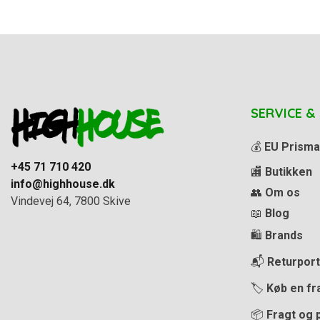
SERVICE &
💰
EU Prisma
+45 71 710 420
🏬
Butikken
info@highhouse.dk
👥
Om os
Vindevej 64, 7800 Skive
📖
Blog
🛍️
Brands
📬
Returport
🏷️
Køb en fr
📦
Fragt og 